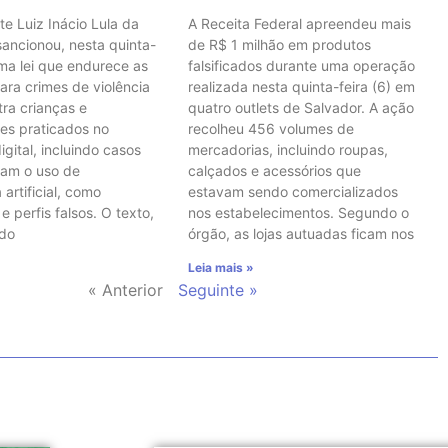
te Luiz Inácio Lula da
A Receita Federal apreendeu mais
 sancionou, nesta quinta-
de R$ 1 milhão em produtos
uma lei que endurece as
falsificados durante uma operação
ara crimes de violência
realizada nesta quinta-feira (6) em
tra crianças e
quatro outlets de Salvador. A ação
es praticados no
recolheu 456 volumes de
gital, incluindo casos
mercadorias, incluindo roupas,
vam o uso de
calçados e acessórios que
 artificial, como
estavam sendo comercializados
 perfis falsos. O texto,
nos estabelecimentos. Segundo o
 do
órgão, as lojas autuadas ficam nos
Leia mais »
« Anterior
Seguinte »