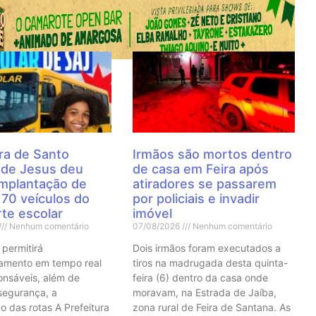
 Notícias
ra de Santo
Irmãos são mortos dentro
 de Jesus deu
de casa em Feira após
 implantação de
atiradores se passarem
70 veículos do
por policiais e invadir
te escolar
imóvel
Nenhum comentário
07/08/2026
Nenhum comentário
 permitirá
Dois irmãos foram executados a
mento em tempo real
tiros na madrugada desta quinta-
onsáveis, além de
feira (6) dentro da casa onde
 segurança, a
moravam, na Estrada de Jaíba,
o das rotas A Prefeitura
zona rural de Feira de Santana. As