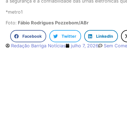
a segurança e a confiabilidade das urnas eletrônicas que
*metro1
Foto:
Fábio Rodrigues Pozzebom/ABr
Facebook
Twitter
LinkedIn
Redação Barriga Notícias
julho 7, 2026
Sem Comen