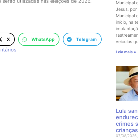
 serão utilizadas nas eleições de 2026.
Municipal 
Jesus, por
Municipal 
início, na t
implantaçã
rastreame
X
WhatsApp
Telegram
veículos q
tários
Leia mais »
Lula san
endurec
crimes 
crianças
07/08/2026