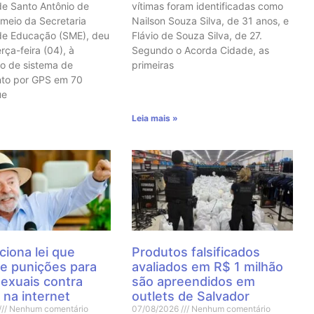
de Santo Antônio de
vítimas foram identificadas como
 meio da Secretaria
Nailson Souza Silva, de 31 anos, e
de Educação (SME), deu
Flávio de Souza Silva, de 27.
erça-feira (04), à
Segundo o Acorda Cidade, as
o de sistema de
primeiras
nto por GPS em 70
ue
Leia mais »
ciona lei que
Produtos falsificados
e punições para
avaliados em R$ 1 milhão
sexuais contra
são apreendidos em
 na internet
outlets de Salvador
Nenhum comentário
07/08/2026
Nenhum comentário