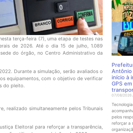
Mais
 nesta terça-feira (7), uma etapa de testes nas
erais de 2026. Até o dia 15 de julho, 1.089
sede do órgão, no Centro Administrativo da
Prefeitu
Antônio
022. Durante a simulação, serão avaliados o
início à
os equipamentos, com o objetivo de verificar
GPS em 
 do pleito.
transpor
07/08/2026
Tecnologia
re, realizado simultaneamente pelos Tribunais
acompanha
pelos resp
reforçar a
iça Eleitoral para reforçar a transparência,
organizaçã