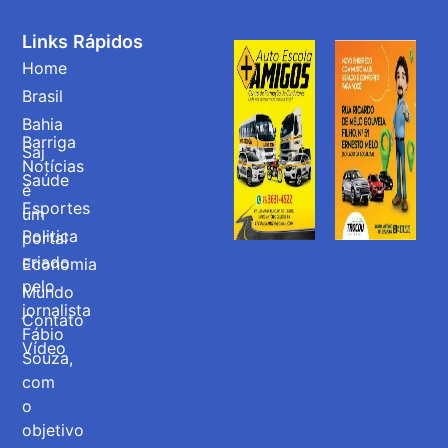
Links Rápidos
Home
Brasil
Bahia
Barriga
Saj
Notícias
Saúde
é
Esportes
um
Politica
portal
criado
Economia
pelo
Mundo
jornalista
Contato
Fábio
Vídeo
Souza,
com
o
objetivo