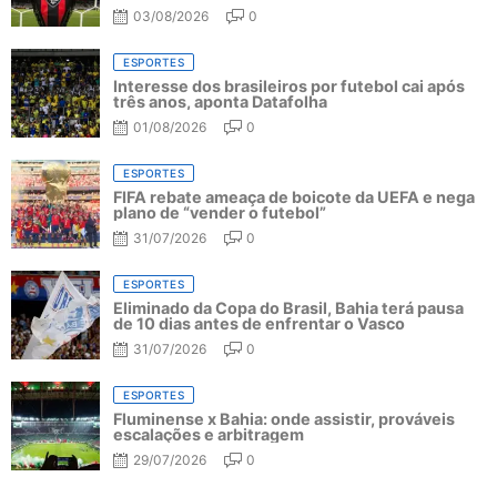
03/08/2026
0
ESPORTES
Interesse dos brasileiros por futebol cai após
três anos, aponta Datafolha
01/08/2026
0
ESPORTES
FIFA rebate ameaça de boicote da UEFA e nega
plano de “vender o futebol”
31/07/2026
0
ESPORTES
Eliminado da Copa do Brasil, Bahia terá pausa
de 10 dias antes de enfrentar o Vasco
31/07/2026
0
ESPORTES
Fluminense x Bahia: onde assistir, prováveis
escalações e arbitragem
29/07/2026
0