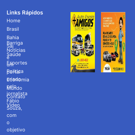
Links Rápidos
Home
Brasil
Bahia
Barriga
Saj
Notícias
Saúde
é
Esportes
um
Politica
portal
criado
Economia
pelo
Mundo
jornalista
Contato
Fábio
Vídeo
Souza,
com
o
objetivo