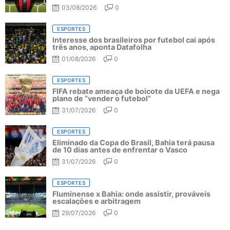
03/08/2026
0
ESPORTES
Interesse dos brasileiros por futebol cai após
três anos, aponta Datafolha
01/08/2026
0
ESPORTES
FIFA rebate ameaça de boicote da UEFA e nega
plano de “vender o futebol”
31/07/2026
0
ESPORTES
Eliminado da Copa do Brasil, Bahia terá pausa
de 10 dias antes de enfrentar o Vasco
31/07/2026
0
ESPORTES
Fluminense x Bahia: onde assistir, prováveis
escalações e arbitragem
29/07/2026
0