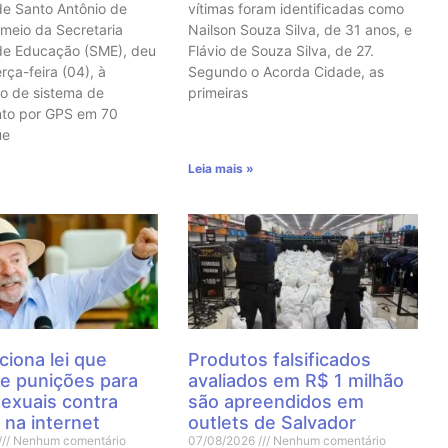
de Santo Antônio de
vítimas foram identificadas como
 meio da Secretaria
Nailson Souza Silva, de 31 anos, e
de Educação (SME), deu
Flávio de Souza Silva, de 27.
erça-feira (04), à
Segundo o Acorda Cidade, as
o de sistema de
primeiras
nto por GPS em 70
ue
Leia mais »
ciona lei que
Produtos falsificados
e punições para
avaliados em R$ 1 milhão
sexuais contra
são apreendidos em
 na internet
outlets de Salvador
Nenhum comentário
07/08/2026
Nenhum comentário