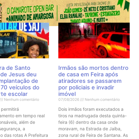
 Notícias
ra de Santo
Irmãos são mortos dentro
 de Jesus deu
de casa em Feira após
 implantação de
atiradores se passarem
70 veículos do
por policiais e invadir
te escolar
imóvel
Nenhum comentário
07/08/2026
Nenhum comentário
 permitirá
Dois irmãos foram executados a
mento em tempo real
tiros na madrugada desta quinta-
onsáveis, além de
feira (6) dentro da casa onde
 segurança, a
moravam, na Estrada de Jaíba,
o das rotas A Prefeitura
zona rural de Feira de Santana. As