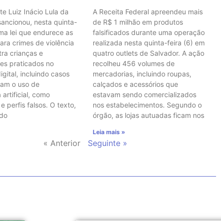
te Luiz Inácio Lula da
A Receita Federal apreendeu mais
 sancionou, nesta quinta-
de R$ 1 milhão em produtos
uma lei que endurece as
falsificados durante uma operação
ara crimes de violência
realizada nesta quinta-feira (6) em
tra crianças e
quatro outlets de Salvador. A ação
es praticados no
recolheu 456 volumes de
gital, incluindo casos
mercadorias, incluindo roupas,
vam o uso de
calçados e acessórios que
 artificial, como
estavam sendo comercializados
 perfis falsos. O texto,
nos estabelecimentos. Segundo o
 do
órgão, as lojas autuadas ficam nos
Leia mais »
« Anterior
Seguinte »