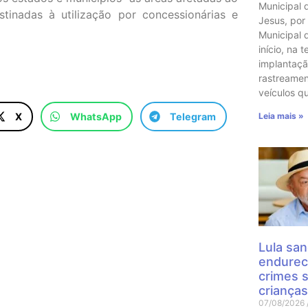
Municipal 
stinadas à utilização por concessionárias e
Jesus, por
Municipal 
início, na t
implantaçã
rastreame
veículos q
Leia mais »
X
WhatsApp
Telegram
Lula san
endurec
crimes 
crianças
07/08/2026