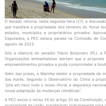
O Senado retorna, nesta segunda-feira (27), a discuss
que transfere a propriedade dos terrenos do litoral br
estados, municípios e proprietários privados. Apr
Deputados, a PEC estava parada na Comissão de Con
agosto de 2023.
Sob a relatoria do senador Flávio Bolsonaro (PL), a P
Organizações ambientalistas alertam que a proposta 
empreendimentos privados e pode comprometer a biodiver
Além das praias, a Marinha detém a propriedade de ma
das marés. Segundo o Observatório do Clima a propo
“põe em risco todo o nosso litoral, a segurança nacion
nossa adaptação às mudanças climáticas”.
A PEC exclui o inciso VII do artigo 20 da Constituição,
propriedade da União, transferindo gratuitamente para 