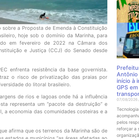
Mais
ão sobre a Proposta de Emenda à Constituição
asileiro, hoje sob o domínio da Marinha, para
ovado em fevereiro de 2022 na Câmara dos
stituição e Justiça (CCJ) do Senado desde
Prefeitu
EC enfrenta resistência da base governista.
Antônio
traz o risco de privatização das praias por
início à
sidade do litoral brasileiro.
GPS em 
transpor
rgens de rios e lagoas onde há a influência
07/08/2026
sta representa um “pacote da destruição” e
Tecnologia
al, a economia das comunidades costeiras e a
acompanha
pelos resp
reforçar a
 que afirma que os terrenos da Marinha são de
organizaçã
os estados e municípios “as áreas afetadas ao