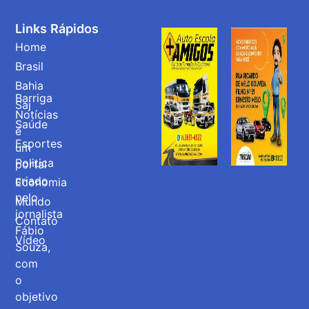
Links Rápidos
Home
Brasil
Bahia
Barriga
Saj
Notícias
Saúde
é
Esportes
um
Politica
portal
criado
Economia
pelo
Mundo
jornalista
Contato
Fábio
Vídeo
Souza,
com
o
objetivo