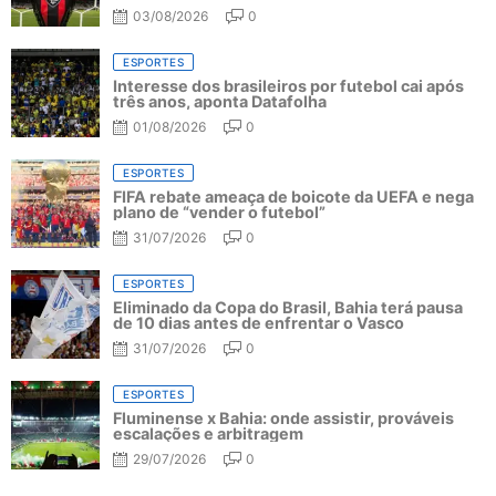
03/08/2026
0
ESPORTES
Interesse dos brasileiros por futebol cai após
três anos, aponta Datafolha
01/08/2026
0
ESPORTES
FIFA rebate ameaça de boicote da UEFA e nega
plano de “vender o futebol”
31/07/2026
0
ESPORTES
Eliminado da Copa do Brasil, Bahia terá pausa
de 10 dias antes de enfrentar o Vasco
31/07/2026
0
ESPORTES
Fluminense x Bahia: onde assistir, prováveis
escalações e arbitragem
29/07/2026
0