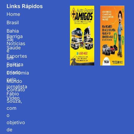
Links Rápidos
Home
Brasil
Bahia
Barriga
Saj
Notícias
Saúde
é
Esportes
um
Politica
portal
criado
Economia
pelo
Mundo
jornalista
Contato
Fábio
Vídeo
Souza,
com
o
objetivo
de