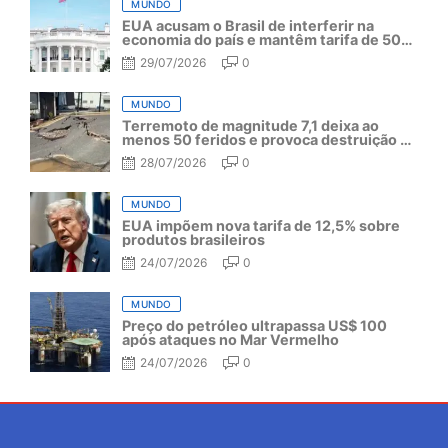
MUNDO
EUA acusam o Brasil de interferir na
economia do país e mantêm tarifa de 50%
por mais um ano
29/07/2026
0
MUNDO
Terremoto de magnitude 7,1 deixa ao
menos 50 feridos e provoca destruição no
Japão
28/07/2026
0
MUNDO
EUA impõem nova tarifa de 12,5% sobre
produtos brasileiros
24/07/2026
0
MUNDO
Preço do petróleo ultrapassa US$ 100
após ataques no Mar Vermelho
24/07/2026
0