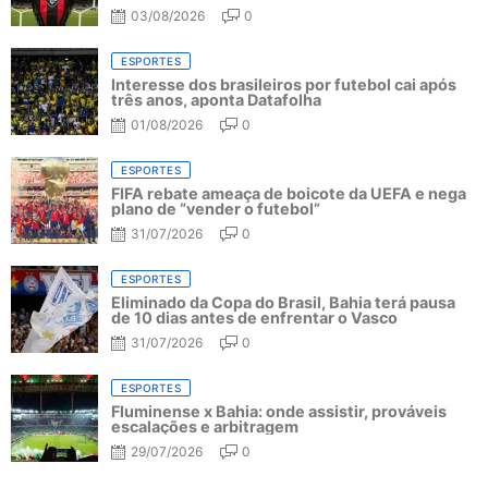
03/08/2026
0
ESPORTES
Interesse dos brasileiros por futebol cai após
três anos, aponta Datafolha
01/08/2026
0
ESPORTES
FIFA rebate ameaça de boicote da UEFA e nega
plano de “vender o futebol”
31/07/2026
0
ESPORTES
Eliminado da Copa do Brasil, Bahia terá pausa
de 10 dias antes de enfrentar o Vasco
31/07/2026
0
ESPORTES
Fluminense x Bahia: onde assistir, prováveis
escalações e arbitragem
29/07/2026
0