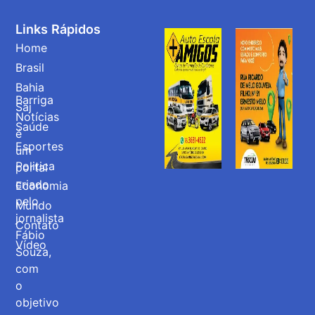
Links Rápidos
Home
Brasil
Bahia
Barriga
Saj
Notícias
Saúde
é
Esportes
um
Politica
portal
criado
Economia
pelo
Mundo
jornalista
Contato
Fábio
Vídeo
Souza,
com
o
objetivo