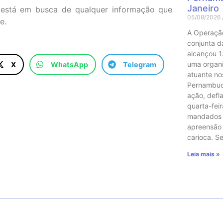
Janeiro
, está em busca de qualquer informação que
05/08/2026
e.
A Operaçã
conjunta das
alcançou 1
uma organ
X
WhatsApp
Telegram
atuante no
Pernambuco
ação, defl
quarta-feir
mandados 
apreensão
carioca. 
Leia mais »