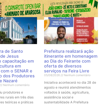
 Notícias
ra de Santo
Prefeitura realizará ação
 de Jesus
itinerante em homenagem
 capacitação em
ao Dia do Feirante com
cultura em
oferta de diversos
a com o SENAR e
serviços na Feira Livre
to dos Produtores
05/08/2026
Nenhum comentário
de Nazaré
Iniciativa acontecerá no dia 28 de
Nenhum comentário
agosto e reunirá atendimentos
iu produtores e
voltados à saúde, agricultura,
res rurais em três dias
assistência social e
es teóricas e práticas
sustentabilidade A Prefeitura