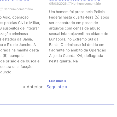
05/08/2026
Nenhum comentário
Nenhum comentário
Um homem foi preso pela Polícia
o Ágio, operação
Federal nesta quarta-feira (5) após
 polícias Civil e Militar,
ser encontrado em posse de
3 suspeitos de integrar
arquivos com cenas de abuso
ização criminosa
sexual infantojuvenil, na cidade de
s estados da Bahia,
Eunápolis, no Extremo Sul da
 e Rio de Janeiro. A
Bahia. O criminoso foi detido em
agrada na manhã desta
flagrante no âmbito da Operação
a (5), cumpriu
Anjo da Guarda XVI, deflagrada
de prisão e de busca e
nesta quarta. Na
 contra uma facção
Segundo
Leia mais »
« Anterior
Seguinte »