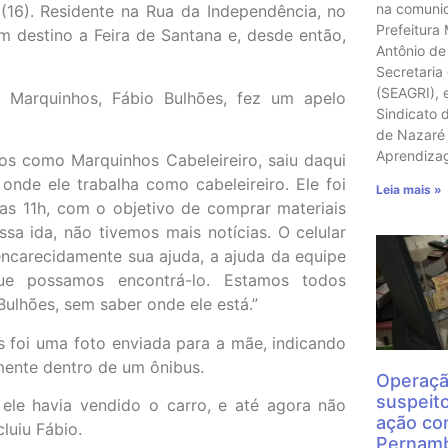
na comunid
(16). Residente na Rua da Independência, no
Prefeitura
 destino a Feira de Santana e, desde então,
Antônio de
Secretaria
(SEAGRI), 
e Marquinhos, Fábio Bulhões, fez um apelo
Sindicato 
de Nazaré 
Aprendiz
os como Marquinhos Cabeleireiro, saiu daqui
nde ele trabalha como cabeleireiro. Ele foi
Leia mais »
as 11h, com o objetivo de comprar materiais
a ida, não tivemos mais notícias. O celular
ncarecidamente sua ajuda, a ajuda da equipe
e possamos encontrá-lo. Estamos todos
Bulhões, sem saber onde ele está.”
s foi uma foto enviada para a mãe, indicando
mente dentro de um ônibus.
Operaçã
suspeit
ele havia vendido o carro, e até agora não
ação con
luiu Fábio.
Pernamb