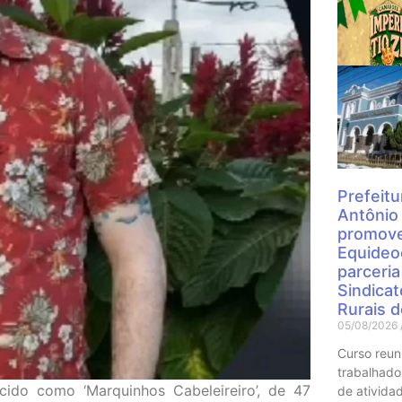
Mais
Prefeitu
Antônio
promove
Equideo
parceri
Sindica
Rurais 
05/08/2026
Curso reun
trabalhado
ido como ‘Marquinhos Cabeleireiro’, de 47
de atividad