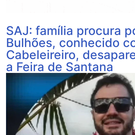
SAJ: família procura 
Bulhões, conhecido 
Cabeleireiro, desapar
a Feira de Santana