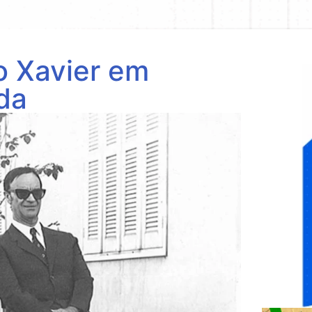
o Xavier em
da