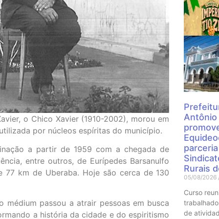
Mais
Prefeitu
Antônio
avier, o Chico Xavier (1910-2002), morou em
promove
tilizada por núcleos espíritas do município.
Equideo
parceri
rinação a partir de 1959 com a chegada de
Sindica
uência, entre outros, de Eurípedes Barsanulfo
Rurais 
te 77 km de Uberaba. Hoje são cerca de 130
05/08/2026
Curso reun
o médium passou a atrair pessoas em busca
trabalhado
de atividad
rmando a história da cidade e do espiritismo