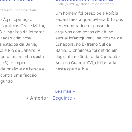
05/08/2026
Nenhum comentário
Nenhum comentário
Um homem foi preso pela Polícia
o Ágio, operação
Federal nesta quarta-feira (5) após
 polícias Civil e Militar,
ser encontrado em posse de
3 suspeitos de integrar
arquivos com cenas de abuso
ização criminosa
sexual infantojuvenil, na cidade de
s estados da Bahia,
Eunápolis, no Extremo Sul da
 e Rio de Janeiro. A
Bahia. O criminoso foi detido em
agrada na manhã desta
flagrante no âmbito da Operação
a (5), cumpriu
Anjo da Guarda XVI, deflagrada
de prisão e de busca e
nesta quarta. Na
 contra uma facção
Segundo
Leia mais »
« Anterior
Seguinte »