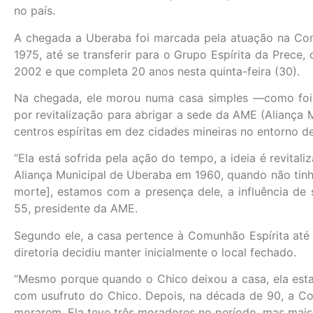
no país.
A chegada a Uberaba foi marcada pela atuação na Com
1975, até se transferir para o Grupo Espírita da Prece
2002 e que completa 20 anos nesta quinta-feira (30).
Na chegada, ele morou numa casa simples —como foi 
por revitalização para abrigar a sede da AME (Aliança 
centros espíritas em dez cidades mineiras no entorno d
“Ela está sofrida pela ação do tempo, a ideia é revitali
Aliança Municipal de Uberaba em 1960, quando não tin
morte], estamos com a presença dele, a influência de s
55, presidente da AME.
Segundo ele, a casa pertence à Comunhão Espírita até 
diretoria decidiu manter inicialmente o local fechado.
“Mesmo porque quando o Chico deixou a casa, ela es
com usufruto do Chico. Depois, na década de 90, a 
morarem. Ela teve três moradores no período, mas mais