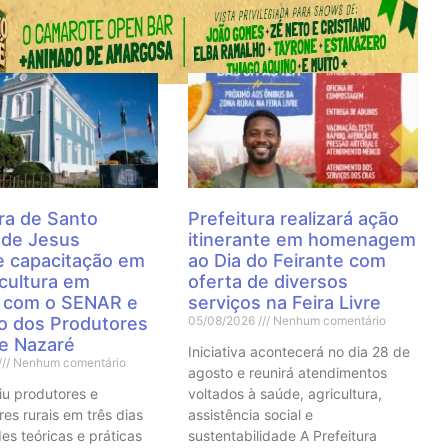
 Notícias
ra de Santo
Prefeitura realizará ação
 de Jesus
itinerante em homenagem
 capacitação em
ao Dia do Feirante com
cultura em
oferta de diversos
a com o SENAR e
serviços na Feira Livre
to dos Produtores
05/08/2026
Nenhum comentário
de Nazaré
Iniciativa acontecerá no dia 28 de
Nenhum comentário
agosto e reunirá atendimentos
iu produtores e
voltados à saúde, agricultura,
res rurais em três dias
assistência social e
es teóricas e práticas
sustentabilidade A Prefeitura