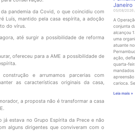
Janeiro
05/08/2026
io da pandemia da Covid, o que coincidiu com
ré Luís, mantido pela casa espírita, a adoção
A Operaçã
o do vírus.
conjunta das
alcançou 1
gora, até surgir a possibilidade de reforma
uma organ
atuante no
Pernambuco
rar, ofereceu para a AME a possibilidade de
ação, defl
spírita.
quarta-feir
mandados 
e construção e arrumamos parcerias com
apreensão
nter as características originais da casa,
carioca. 
Leia mais »
 morador, a proposta não é transformar a casa
E.
 já estava no Grupo Espírita da Prece e não
com alguns dirigentes que conviveram com o