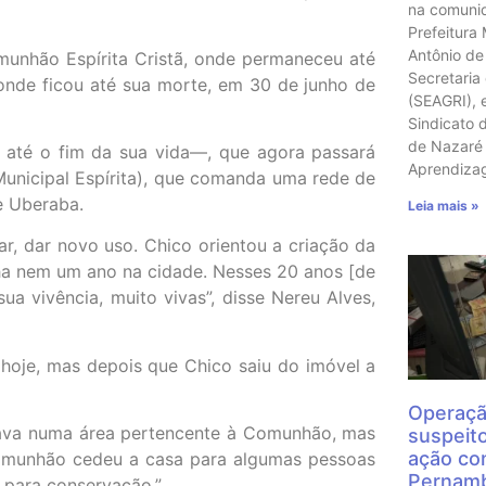
na comunid
Prefeitura
Antônio de
unhão Espírita Cristã, onde permaneceu até
Secretaria
, onde ficou até sua morte, em 30 de junho de
(SEAGRI), 
Sindicato 
de Nazaré 
até o fim da sua vida—, que agora passará
Aprendiz
Municipal Espírita), que comanda uma rede de
e Uberaba.
Leia mais »
zar, dar novo uso. Chico orientou a criação da
ha nem um ano na cidade. Nesses 20 anos [de
ua vivência, muito vivas”, disse Nereu Alves,
hoje, mas depois que Chico saiu do imóvel a
Operaçã
tava numa área pertencente à Comunhão, mas
suspeit
ação con
Comunhão cedeu a casa para algumas pessoas
Pernamb
 para conservação.”