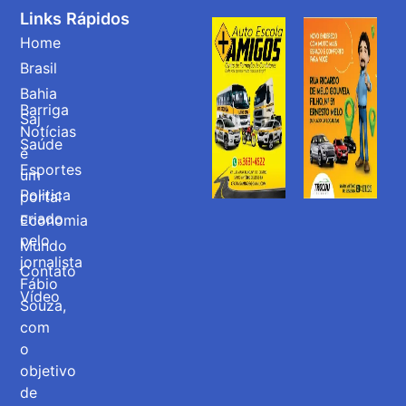
Links Rápidos
Home
Brasil
Bahia
Barriga
Saj
Notícias
Saúde
é
Esportes
um
Politica
portal
criado
Economia
pelo
Mundo
jornalista
Contato
Fábio
Vídeo
Souza,
com
o
objetivo
de