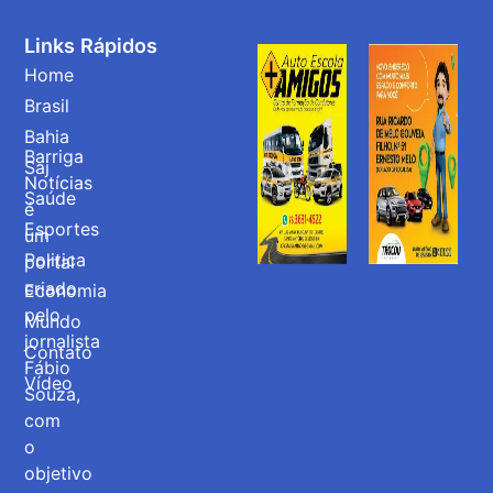
Links Rápidos
Home
Brasil
Bahia
Barriga
Saj
Notícias
Saúde
é
Esportes
um
Politica
portal
criado
Economia
pelo
Mundo
jornalista
Contato
Fábio
Vídeo
Souza,
com
o
objetivo