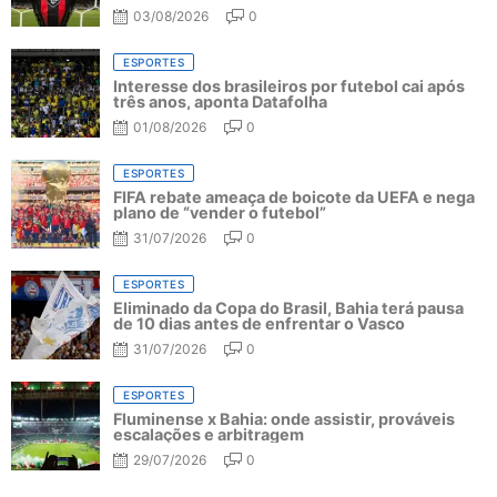
03/08/2026
0
ESPORTES
Interesse dos brasileiros por futebol cai após
três anos, aponta Datafolha
01/08/2026
0
ESPORTES
FIFA rebate ameaça de boicote da UEFA e nega
plano de “vender o futebol”
31/07/2026
0
ESPORTES
Eliminado da Copa do Brasil, Bahia terá pausa
de 10 dias antes de enfrentar o Vasco
31/07/2026
0
ESPORTES
Fluminense x Bahia: onde assistir, prováveis
escalações e arbitragem
29/07/2026
0