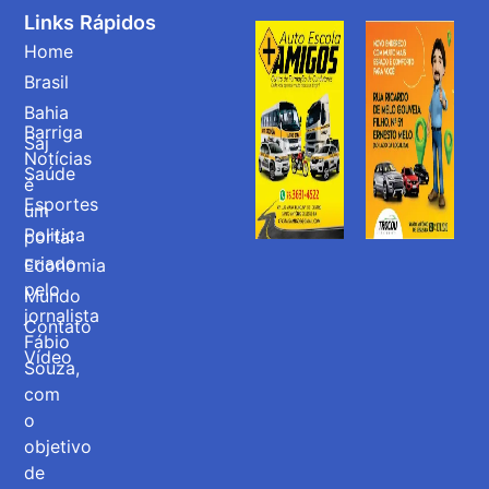
Links Rápidos
Home
Brasil
Bahia
Barriga
Saj
Notícias
Saúde
é
Esportes
um
Politica
portal
criado
Economia
pelo
Mundo
jornalista
Contato
Fábio
Vídeo
Souza,
com
o
objetivo
de