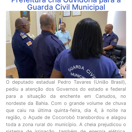
Guarda Civil Municipal
O deputado estadual Pedro Tavares (União Brasil),
pediu a atenção dos Governos do estado e federal
para a situação da enchente em Canudos, no
nordeste da Bahia. Com o grande volume de chuva
que caiu na última quinta-feira, dia 4, à noite na
região, o Açude de Cocorobó transbordou e alagou
toda a zona rural do município. A cheia prejudicou o
sistema de irrigação, também de energia elétrica,