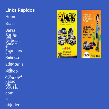
Links Rápidos
Home
Brasil
Bahia
Barriga
Saj
Notícias
Saúde
é
Esportes
um
Politica
portal
criado
Economia
pelo
Mundo
jornalista
Contato
Fábio
Vídeo
Souza,
com
o
objetivo