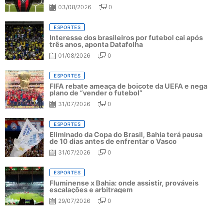
03/08/2026
0
ESPORTES
Interesse dos brasileiros por futebol cai após
três anos, aponta Datafolha
01/08/2026
0
ESPORTES
FIFA rebate ameaça de boicote da UEFA e nega
plano de “vender o futebol”
31/07/2026
0
ESPORTES
Eliminado da Copa do Brasil, Bahia terá pausa
de 10 dias antes de enfrentar o Vasco
31/07/2026
0
ESPORTES
Fluminense x Bahia: onde assistir, prováveis
escalações e arbitragem
29/07/2026
0