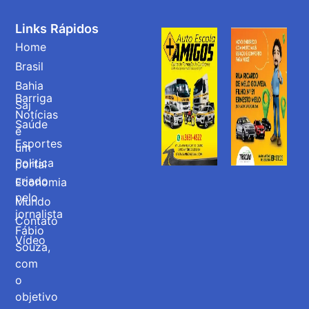
Links Rápidos
Home
Brasil
Bahia
Barriga
Saj
Notícias
Saúde
é
Esportes
um
Politica
portal
criado
Economia
pelo
Mundo
jornalista
Contato
Fábio
Vídeo
Souza,
com
o
objetivo