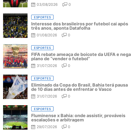
03/08/2026
0
ESPORTES
Interesse dos brasileiros por futebol cai após
três anos, aponta Datafolha
01/08/2026
0
ESPORTES
FIFA rebate ameaça de boicote da UEFA e nega
plano de “vender o futebol”
31/07/2026
0
ESPORTES
Eliminado da Copa do Brasil, Bahia terá pausa
de 10 dias antes de enfrentar o Vasco
31/07/2026
0
ESPORTES
Fluminense x Bahia: onde assistir, prováveis
escalações e arbitragem
29/07/2026
0