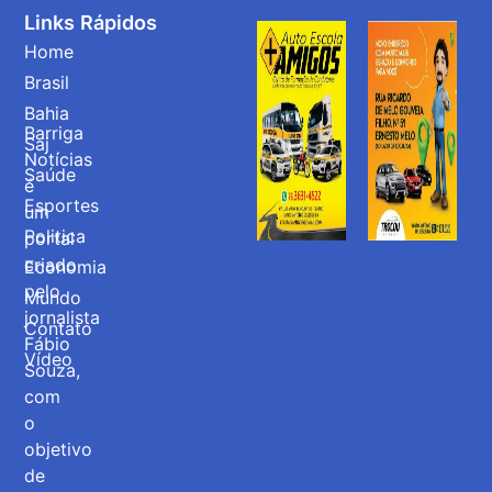
Links Rápidos
Home
Brasil
Bahia
Barriga
Saj
Notícias
Saúde
é
Esportes
um
Politica
portal
criado
Economia
pelo
Mundo
jornalista
Contato
Fábio
Vídeo
Souza,
com
o
objetivo
de