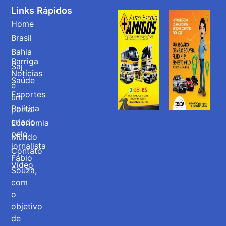
Links Rápidos
Home
Brasil
Bahia
Barriga
Saj
Notícias
Saúde
é
Esportes
um
Politica
portal
criado
Economia
pelo
Mundo
jornalista
Contato
Fábio
Vídeo
Souza,
com
o
objetivo
de