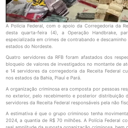
A Polícia Federal, com o apoio da Corregedoria da Rec
desta quarta-feira (4), a Operação Handbrake, par
especializada em crimes de contrabando e descaminho d
estados do Nordeste.
Quatro servidores da RFB foram afastados dos respe
bloqueio de valores de investigados no montante de até
e 14 servidores da corregedoria da Receita Federal
nos estados da Bahia, Piauí e Pará.
A organização criminosa era composta por pessoas resp
no exterior, pelo recebimento e posterior distribuição
servidores da Receita Federal responsáveis pela não fis
A estimativa é que o grupo criminoso tenha moviment
2024, a quantia de R$ 70 milhões. A Polícia Federal co
real amplitude da suposta organização criminosa, bem c