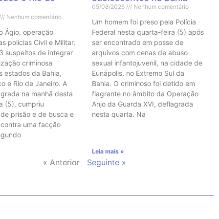
05/08/2026
Nenhum comentário
Nenhum comentário
Um homem foi preso pela Polícia
o Ágio, operação
Federal nesta quarta-feira (5) após
 polícias Civil e Militar,
ser encontrado em posse de
3 suspeitos de integrar
arquivos com cenas de abuso
ização criminosa
sexual infantojuvenil, na cidade de
s estados da Bahia,
Eunápolis, no Extremo Sul da
 e Rio de Janeiro. A
Bahia. O criminoso foi detido em
agrada na manhã desta
flagrante no âmbito da Operação
a (5), cumpriu
Anjo da Guarda XVI, deflagrada
de prisão e de busca e
nesta quarta. Na
 contra uma facção
Segundo
Leia mais »
« Anterior
Seguinte »