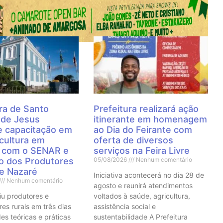
 Notícias
ra de Santo
Prefeitura realizará ação
 de Jesus
itinerante em homenagem
 capacitação em
ao Dia do Feirante com
cultura em
oferta de diversos
a com o SENAR e
serviços na Feira Livre
to dos Produtores
05/08/2026
Nenhum comentário
de Nazaré
Iniciativa acontecerá no dia 28 de
Nenhum comentário
agosto e reunirá atendimentos
iu produtores e
voltados à saúde, agricultura,
res rurais em três dias
assistência social e
es teóricas e práticas
sustentabilidade A Prefeitura