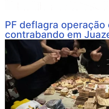
PF deflagra operação 
contrabando em Juaze