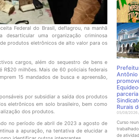
Mais
eita Federal do Brasil, deflagrou, na manhã
a desarticular uma organização criminosa
e produtos eletrônicos de alto valor para os
ctivos cargos, além do sequestro de bens e
Prefeitu
 R$20 milhões. Mais de 60 policiais federais
Antônio
 cumprem 15 mandados de busca e apreensão,
promove
Equideo
parceri
onsáveis por subsidiar a saída dos produtos
Sindica
 dos eletrônicos em solo brasileiro, bem como
Rurais 
calização dos produtos.
05/08/2026
Curso reun
ado no período de abril de 2023 a agosto de
trabalhado
ntinua a apuração, na tentativa de elucidar a
de atividad
omo identificar outros integrantes.