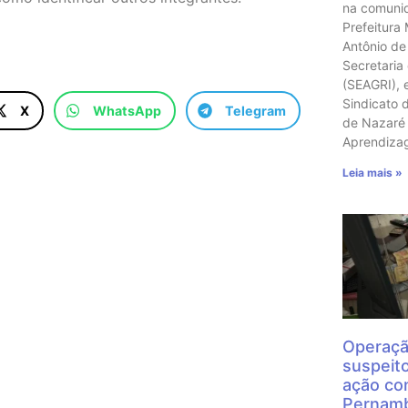
na comunid
Prefeitura
Antônio de
Secretaria
(SEAGRI), 
Sindicato 
X
WhatsApp
Telegram
de Nazaré 
Aprendiz
Leia mais »
Operaçã
suspeit
ação con
Pernamb