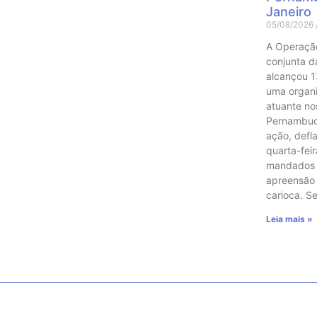
Janeiro
05/08/2026
A Operaçã
conjunta das
alcançou 1
uma organ
atuante no
Pernambuco
ação, defl
quarta-feir
mandados 
apreensão
carioca. 
Leia mais »