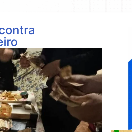
contra
iro