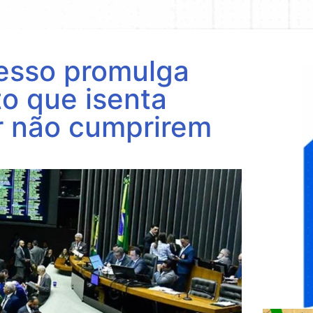
resso promulga
to que isenta
r não cumprirem