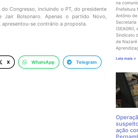
na comunid
do Congresso, incluindo o PT, do presidente
Prefeitura
Antônio de
te Jair Bolsonaro. Apenas o partido Novo,
Secretaria
 apresentou-se contrário a proposta.
(SEAGRI), 
Sindicato 
de Nazaré 
Aprendiz
Leia mais »
X
WhatsApp
Telegram
Operaçã
suspeit
ação con
Pernamb