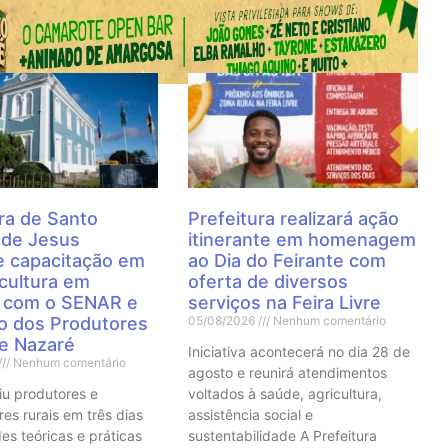
 Notícias
ra de Santo
Prefeitura realizará ação
 de Jesus
itinerante em homenagem
 capacitação em
ao Dia do Feirante com
cultura em
oferta de diversos
a com o SENAR e
serviços na Feira Livre
to dos Produtores
05/08/2026
Nenhum comentário
de Nazaré
Iniciativa acontecerá no dia 28 de
Nenhum comentário
agosto e reunirá atendimentos
iu produtores e
voltados à saúde, agricultura,
res rurais em três dias
assistência social e
es teóricas e práticas
sustentabilidade A Prefeitura