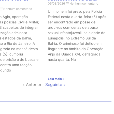
05/08/2026
Nenhum comentário
Nenhum comentário
Um homem foi preso pela Polícia
o Ágio, operação
Federal nesta quarta-feira (5) após
 polícias Civil e Militar,
ser encontrado em posse de
3 suspeitos de integrar
arquivos com cenas de abuso
ização criminosa
sexual infantojuvenil, na cidade de
s estados da Bahia,
Eunápolis, no Extremo Sul da
 e Rio de Janeiro. A
Bahia. O criminoso foi detido em
agrada na manhã desta
flagrante no âmbito da Operação
a (5), cumpriu
Anjo da Guarda XVI, deflagrada
de prisão e de busca e
nesta quarta. Na
 contra uma facção
Segundo
Leia mais »
« Anterior
Seguinte »