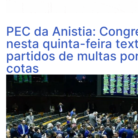
PEC da Anistia: Cong
nesta quinta-feira tex
partidos de multas po
cotas