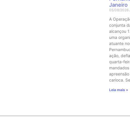
Janeiro
05/08/2026
A Operaçã
conjunta das
alcançou 1
uma organ
atuante no
Pernambuco
ação, defl
quarta-feir
mandados 
apreensão
carioca. 
Leia mais »