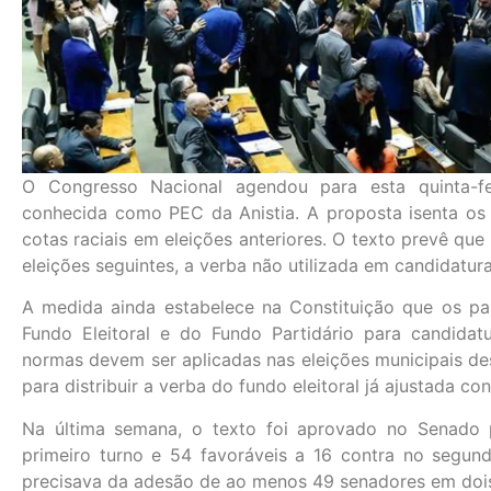
O Congresso Nacional agendou para esta quinta-f
conhecida como PEC da Anistia. A proposta isenta os
cotas raciais em eleições anteriores. O texto prevê que
eleições seguintes, a verba não utilizada em candidatura
A medida ainda estabelece na Constituição que os pa
Fundo Eleitoral e do Fundo Partidário para candida
normas devem ser aplicadas nas eleições municipais des
para distribuir a verba do fundo eleitoral já ajustada c
Na última semana, o texto foi aprovado no Senado p
primeiro turno e 54 favoráveis a 16 contra no segun
precisava da adesão de ao menos 49 senadores em dois