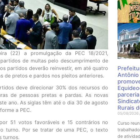
Mais
eira (22) a promulgação da PEC 18/2021,
 partidos de multas pelo descumprimento de
 os partidos deverão reinvestir, em até quatro
Prefeitu
Antônio
s de pretos e pardos nos pleitos anteriores.
promove
rtidos deve direcionar 30% dos recursos do
Equideo
parceri
turas de pessoas pretas e pardas. As novas
Sindica
te ano. As siglas têm até o dia 30 de agosto
Rurais 
onforme a PEC.
05/08/2026
or 51 votos favoráveis e 15 contrários no
Curso reun
do turno. Por se tratar de uma PEC, o texto
trabalhado
de atividad
 turnos.