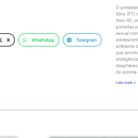
O presiden
Silva (PT)
feira (6), 
punições p
sexual con
adolescent
X
WhatsApp
Telegram
ambiente di
que envol
inteligência
deepfakes e
de autoria
Leia mais »