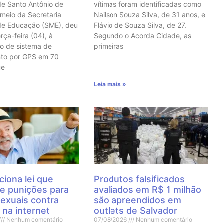
de Santo Antônio de
vítimas foram identificadas como
 meio da Secretaria
Nailson Souza Silva, de 31 anos, e
de Educação (SME), deu
Flávio de Souza Silva, de 27.
erça-feira (04), à
Segundo o Acorda Cidade, as
o de sistema de
primeiras
nto por GPS em 70
ue
Leia mais »
ciona lei que
Produtos falsificados
e punições para
avaliados em R$ 1 milhão
sexuais contra
são apreendidos em
 na internet
outlets de Salvador
Nenhum comentário
07/08/2026
Nenhum comentário