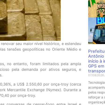
Mais
 renovar seu maior nível histórico, e estendeu
elas tensões geopolíticas no Oriente Médio e
Prefeitu
Antônio
início à
s, no entanto, foram limitados pela ampla
GPS em 
cioso pela demanda por ativos seguros, e
transpor
s.
07/08/2026
Tecnologia
 0,36%, a US$ 2.550,60 por onça-troy (cerca
acompanha
ork Mercantile Exchange (Nymex). Durante a
pelos resp
70,40 por onça-troy.
reforçar a
organizaçã
as conversas de cessar-fogo entre Israel e