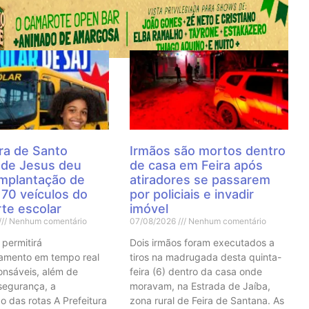
 Notícias
ra de Santo
Irmãos são mortos dentro
 de Jesus deu
de casa em Feira após
 implantação de
atiradores se passarem
70 veículos do
por policiais e invadir
te escolar
imóvel
Nenhum comentário
07/08/2026
Nenhum comentário
 permitirá
Dois irmãos foram executados a
mento em tempo real
tiros na madrugada desta quinta-
onsáveis, além de
feira (6) dentro da casa onde
 segurança, a
moravam, na Estrada de Jaíba,
o das rotas A Prefeitura
zona rural de Feira de Santana. As