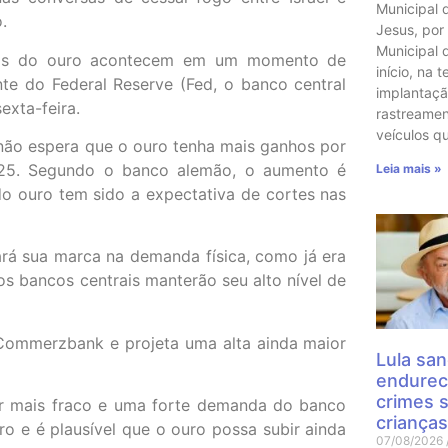
Municipal 
.
Jesus, por
Municipal 
nhos do ouro acontecem em um momento de
início, na t
te do Federal Reserve (Fed, o banco central
implantaçã
exta-feira.
rastreame
veículos q
não espera que o ouro tenha mais ganhos por
2025. Segundo o banco alemão, o aumento é
Leia mais »
do ouro tem sido a expectativa de cortes nas
ará sua marca na demanda física, como já era
s bancos centrais manterão seu alto nível de
 Commerzbank e projeta uma alta ainda maior
Lula san
endurec
crimes 
ar mais fraco e uma forte demanda do banco
crianças
ro e é plausível que o ouro possa subir ainda
07/08/2026