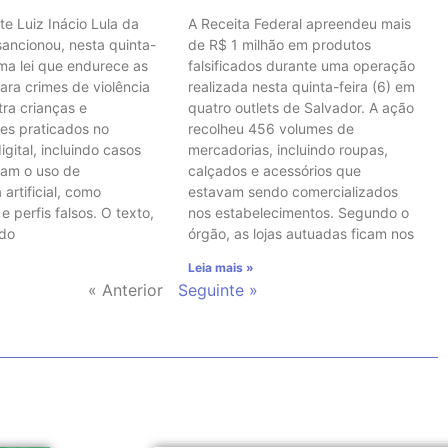
te Luiz Inácio Lula da
A Receita Federal apreendeu mais
 sancionou, nesta quinta-
de R$ 1 milhão em produtos
uma lei que endurece as
falsificados durante uma operação
ara crimes de violência
realizada nesta quinta-feira (6) em
tra crianças e
quatro outlets de Salvador. A ação
es praticados no
recolheu 456 volumes de
gital, incluindo casos
mercadorias, incluindo roupas,
vam o uso de
calçados e acessórios que
 artificial, como
estavam sendo comercializados
 perfis falsos. O texto,
nos estabelecimentos. Segundo o
 do
órgão, as lojas autuadas ficam nos
Leia mais »
« Anterior
Seguinte »