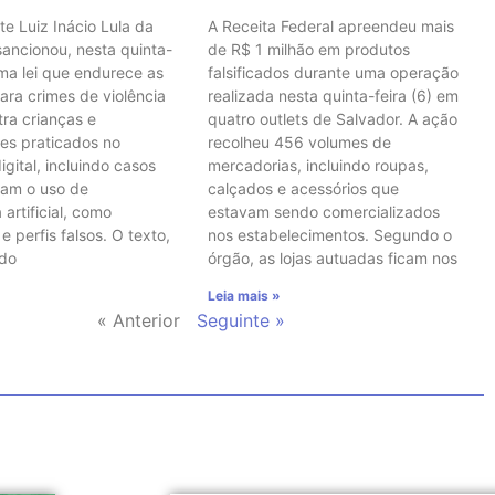
te Luiz Inácio Lula da
A Receita Federal apreendeu mais
 sancionou, nesta quinta-
de R$ 1 milhão em produtos
uma lei que endurece as
falsificados durante uma operação
ara crimes de violência
realizada nesta quinta-feira (6) em
tra crianças e
quatro outlets de Salvador. A ação
es praticados no
recolheu 456 volumes de
gital, incluindo casos
mercadorias, incluindo roupas,
vam o uso de
calçados e acessórios que
 artificial, como
estavam sendo comercializados
 perfis falsos. O texto,
nos estabelecimentos. Segundo o
 do
órgão, as lojas autuadas ficam nos
Leia mais »
« Anterior
Seguinte »