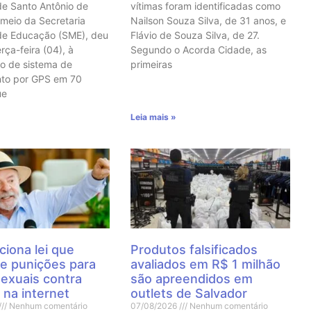
de Santo Antônio de
vítimas foram identificadas como
 meio da Secretaria
Nailson Souza Silva, de 31 anos, e
de Educação (SME), deu
Flávio de Souza Silva, de 27.
erça-feira (04), à
Segundo o Acorda Cidade, as
o de sistema de
primeiras
nto por GPS em 70
ue
Leia mais »
ciona lei que
Produtos falsificados
e punições para
avaliados em R$ 1 milhão
sexuais contra
são apreendidos em
 na internet
outlets de Salvador
Nenhum comentário
07/08/2026
Nenhum comentário