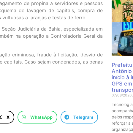
pagamento de propina a servidores e pessoas
esquema de lavagem de capitais, compra de
vultuosas a laranjas e testas de ferro.
Mais
Seção Judiciária da Bahia, especializada em
ambém na operação a Controladoria Geral da
ção criminosa, fraude à licitação, desvio de
e capitais. Caso sejam condenados, as penas
Prefeitu
Antônio
início à
GPS em 
transpor
07/08/2026
Tecnologia
acompanha
pelos resp
X
WhatsApp
Telegram
reforçar a
organizaçã