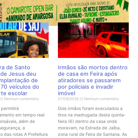
 Notícias
ra de Santo
Irmãos são mortos dentro
 de Jesus deu
de casa em Feira após
 implantação de
atiradores se passarem
70 veículos do
por policiais e invadir
te escolar
imóvel
Nenhum comentário
07/08/2026
Nenhum comentário
 permitirá
Dois irmãos foram executados a
mento em tempo real
tiros na madrugada desta quinta-
onsáveis, além de
feira (6) dentro da casa onde
 segurança, a
moravam, na Estrada de Jaíba,
o das rotas A Prefeitura
zona rural de Feira de Santana. As