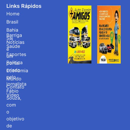
Links Rápidos
Home
Brasil
Bahia
Barriga
Saj
Notícias
Saúde
é
Esportes
um
Politica
portal
criado
Economia
pelo
Mundo
jornalista
Contato
Fábio
Vídeo
Souza,
com
o
objetivo
de