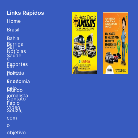
Links Rápidos
Home
Brasil
Bahia
Barriga
Saj
Notícias
Saúde
é
Esportes
um
Politica
portal
criado
Economia
pelo
Mundo
jornalista
Contato
Fábio
Vídeo
Souza,
com
o
objetivo