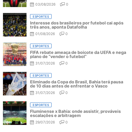
03/08/2026
0
ESPORTES
Interesse dos brasileiros por futebol cai após
três anos, aponta Datafolha
01/08/2026
0
ESPORTES
FIFA rebate ameaça de boicote da UEFA e nega
plano de “vender o futebol”
31/07/2026
0
ESPORTES
Eliminado da Copa do Brasil, Bahia terá pausa
de 10 dias antes de enfrentar o Vasco
31/07/2026
0
ESPORTES
Fluminense x Bahia: onde assistir, prováveis
escalações e arbitragem
29/07/2026
0