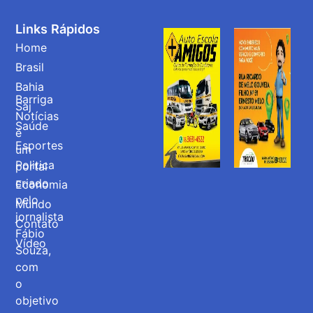
Links Rápidos
Home
Brasil
Bahia
Barriga
Saj
Notícias
Saúde
é
Esportes
um
Politica
portal
criado
Economia
pelo
Mundo
jornalista
Contato
Fábio
Vídeo
Souza,
com
o
objetivo