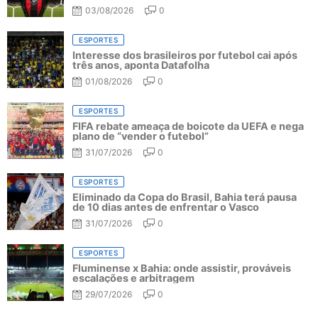
03/08/2026
0
ESPORTES
Interesse dos brasileiros por futebol cai após
três anos, aponta Datafolha
01/08/2026
0
ESPORTES
FIFA rebate ameaça de boicote da UEFA e nega
plano de “vender o futebol”
31/07/2026
0
ESPORTES
Eliminado da Copa do Brasil, Bahia terá pausa
de 10 dias antes de enfrentar o Vasco
31/07/2026
0
ESPORTES
Fluminense x Bahia: onde assistir, prováveis
escalações e arbitragem
29/07/2026
0