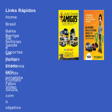
Links Rápidos
Home
Brasil
Bahia
Barriga
Saj
Notícias
Saúde
é
Esportes
um
Politica
portal
criado
Economia
pelo
Mundo
jornalista
Contato
Fábio
Vídeo
Souza,
com
o
objetivo