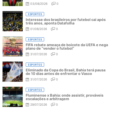
03/08/2026
0
ESPORTES
Interesse dos brasileiros por futebol cai após
três anos, aponta Datafolha
01/08/2026
0
ESPORTES
FIFA rebate ameaça de boicote da UEFA e nega
plano de “vender o futebol”
31/07/2026
0
ESPORTES
Eliminado da Copa do Brasil, Bahia terá pausa
de 10 dias antes de enfrentar o Vasco
31/07/2026
0
ESPORTES
Fluminense x Bahia: onde assistir, prováveis
escalações e arbitragem
29/07/2026
0