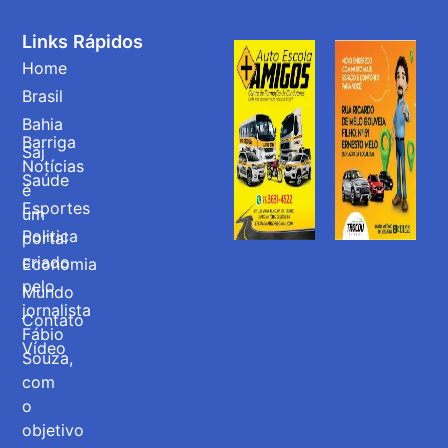
Links Rápidos
Home
Brasil
Bahia
Barriga
Saj
Notícias
Saúde
é
Esportes
um
Politica
portal
criado
Economia
pelo
Mundo
jornalista
Contato
Fábio
Vídeo
Souza,
com
o
objetivo