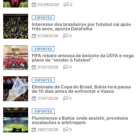
03/08/2026
0
ESPORTES
Interesse dos brasileiros por futebol cai após
três anos, aponta Datafolha
01/08/2026
0
ESPORTES
FIFA rebate ameaça de boicote da UEFA e nega
plano de “vender o futebol”
31/07/2026
0
ESPORTES
Eliminado da Copa do Brasil, Bahia terá pausa
de 10 dias antes de enfrentar o Vasco
31/07/2026
0
ESPORTES
Fluminense x Bahia: onde assistir, prováveis
escalações e arbitragem
29/07/2026
0