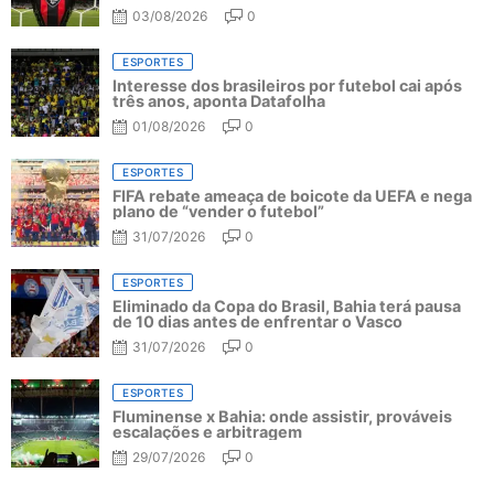
03/08/2026
0
ESPORTES
Interesse dos brasileiros por futebol cai após
três anos, aponta Datafolha
01/08/2026
0
ESPORTES
FIFA rebate ameaça de boicote da UEFA e nega
plano de “vender o futebol”
31/07/2026
0
ESPORTES
Eliminado da Copa do Brasil, Bahia terá pausa
de 10 dias antes de enfrentar o Vasco
31/07/2026
0
ESPORTES
Fluminense x Bahia: onde assistir, prováveis
escalações e arbitragem
29/07/2026
0