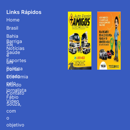
Links Rápidos
Home
Brasil
Bahia
Barriga
Saj
Notícias
Saúde
é
Esportes
um
Politica
portal
criado
Economia
pelo
Mundo
jornalista
Contato
Fábio
Vídeo
Souza,
com
o
objetivo