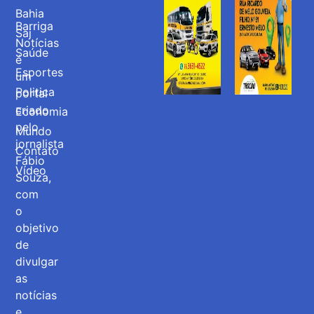
Bahia
Barriga
Saj
Notícias
Saúde
é
Esportes
um
Politica
portal
criado
Economia
pelo
Mundo
jornalista
Contato
Fábio
Vídeo
Souza,
com
o
objetivo
de
divulgar
as
notícias
e