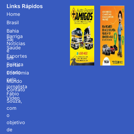
Links Rápidos
Home
Brasil
Bahia
Barriga
Saj
Notícias
Saúde
é
Esportes
um
Politica
portal
criado
Economia
pelo
Mundo
jornalista
Contato
Fábio
Vídeo
Souza,
com
o
objetivo
de