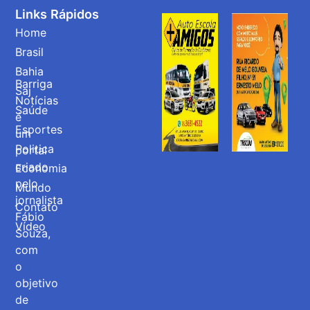
Links Rápidos
Home
Brasil
Bahia
Barriga
Saj
Notícias
Saúde
é
Esportes
um
Politica
portal
criado
Economia
pelo
Mundo
jornalista
Contato
Fábio
Vídeo
Souza,
com
o
objetivo
de