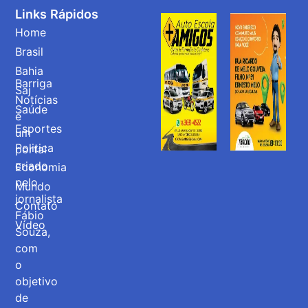
Links Rápidos
Home
Brasil
Bahia
Barriga
Saj
Notícias
Saúde
é
Esportes
um
Politica
portal
criado
Economia
pelo
Mundo
jornalista
Contato
Fábio
Vídeo
Souza,
com
o
objetivo
de