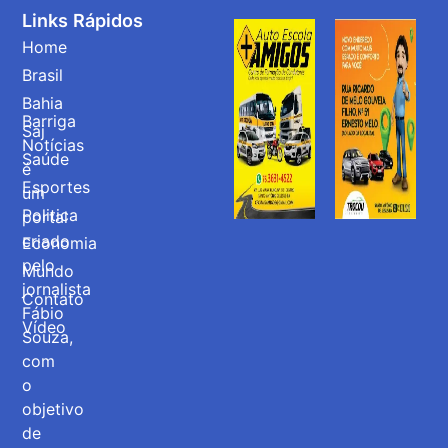
Links Rápidos
Home
Brasil
Bahia
Barriga
Saj
Notícias
Saúde
é
Esportes
um
Politica
portal
criado
Economia
pelo
Mundo
jornalista
Contato
Fábio
Vídeo
Souza,
com
o
objetivo
de