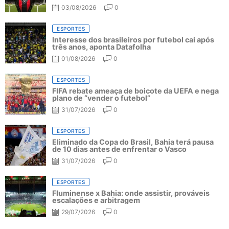
03/08/2026
0
ESPORTES
Interesse dos brasileiros por futebol cai após
três anos, aponta Datafolha
01/08/2026
0
ESPORTES
FIFA rebate ameaça de boicote da UEFA e nega
plano de “vender o futebol”
31/07/2026
0
ESPORTES
Eliminado da Copa do Brasil, Bahia terá pausa
de 10 dias antes de enfrentar o Vasco
31/07/2026
0
ESPORTES
Fluminense x Bahia: onde assistir, prováveis
escalações e arbitragem
29/07/2026
0