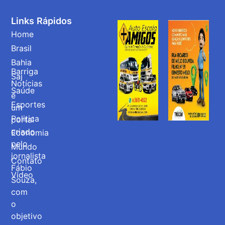
Links Rápidos
Home
Brasil
Bahia
Barriga
Saj
Notícias
Saúde
é
Esportes
um
Politica
portal
criado
Economia
pelo
Mundo
jornalista
Contato
Fábio
Vídeo
Souza,
com
o
objetivo