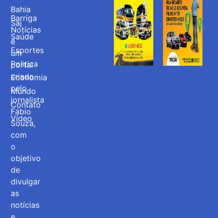
Bahia
Barriga
Saj
Notícias
Saúde
é
Esportes
um
Politica
portal
criado
Economia
pelo
Mundo
jornalista
Contato
Fábio
Vídeo
Souza,
com
o
objetivo
de
divulgar
as
notícias
e