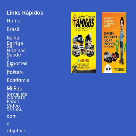
Links Rápidos
Home
Brasil
Bahia
Barriga
Saj
Notícias
Saúde
é
Esportes
um
Politica
portal
criado
Economia
pelo
Mundo
jornalista
Contato
Fábio
Vídeo
Souza,
com
o
objetivo