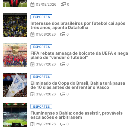
03/08/2026
0
ESPORTES
Interesse dos brasileiros por futebol cai após
três anos, aponta Datafolha
01/08/2026
0
ESPORTES
FIFA rebate ameaça de boicote da UEFA e nega
plano de “vender o futebol”
31/07/2026
0
ESPORTES
Eliminado da Copa do Brasil, Bahia terá pausa
de 10 dias antes de enfrentar o Vasco
31/07/2026
0
ESPORTES
Fluminense x Bahia: onde assistir, prováveis
escalações e arbitragem
29/07/2026
0