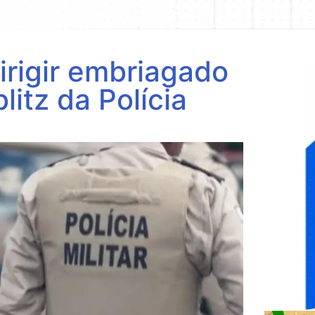
rigir embriagado
litz da Polícia