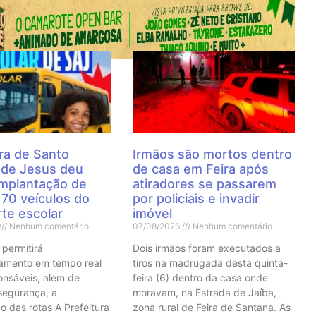
 Notícias
ra de Santo
Irmãos são mortos dentro
 de Jesus deu
de casa em Feira após
 implantação de
atiradores se passarem
70 veículos do
por policiais e invadir
te escolar
imóvel
Nenhum comentário
07/08/2026
Nenhum comentário
 permitirá
Dois irmãos foram executados a
mento em tempo real
tiros na madrugada desta quinta-
onsáveis, além de
feira (6) dentro da casa onde
 segurança, a
moravam, na Estrada de Jaíba,
o das rotas A Prefeitura
zona rural de Feira de Santana. As