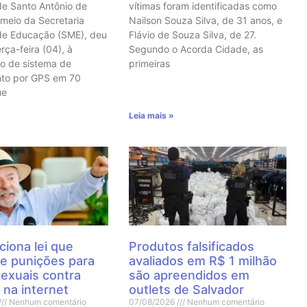
de Santo Antônio de
vítimas foram identificadas como
 meio da Secretaria
Nailson Souza Silva, de 31 anos, e
de Educação (SME), deu
Flávio de Souza Silva, de 27.
erça-feira (04), à
Segundo o Acorda Cidade, as
o de sistema de
primeiras
nto por GPS em 70
ue
Leia mais »
ciona lei que
Produtos falsificados
e punições para
avaliados em R$ 1 milhão
sexuais contra
são apreendidos em
 na internet
outlets de Salvador
Nenhum comentário
07/08/2026
Nenhum comentário