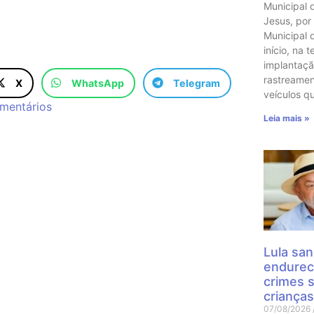
Municipal 
Jesus, por
Municipal 
início, na t
implantaçã
rastreame
X
WhatsApp
Telegram
veículos q
mentários
Leia mais »
Lula san
endurec
crimes 
crianças
07/08/2026