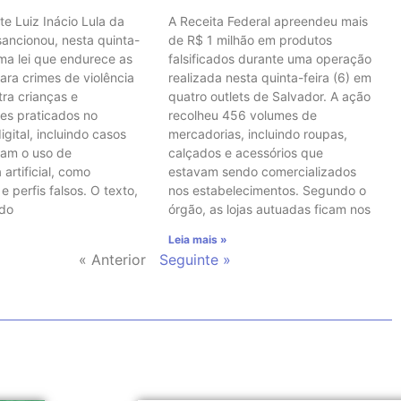
te Luiz Inácio Lula da
A Receita Federal apreendeu mais
 sancionou, nesta quinta-
de R$ 1 milhão em produtos
uma lei que endurece as
falsificados durante uma operação
ara crimes de violência
realizada nesta quinta-feira (6) em
tra crianças e
quatro outlets de Salvador. A ação
es praticados no
recolheu 456 volumes de
gital, incluindo casos
mercadorias, incluindo roupas,
vam o uso de
calçados e acessórios que
 artificial, como
estavam sendo comercializados
 perfis falsos. O texto,
nos estabelecimentos. Segundo o
 do
órgão, as lojas autuadas ficam nos
Leia mais »
« Anterior
Seguinte »