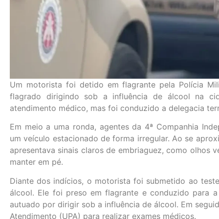
Um motorista foi detido em flagrante pela Polícia Mili
flagrado dirigindo sob a influência de álcool na
atendimento médico, mas foi conduzido a delegacia terri
Em meio a uma ronda, agentes da 4ª Companhia Indepe
um veículo estacionado de forma irregular. Ao se aprox
apresentava sinais claros de embriaguez, como olhos ve
manter em pé.
Diante dos indícios, o motorista foi submetido ao tes
álcool. Ele foi preso em flagrante e conduzido para a
autuado por dirigir sob a influência de álcool. Em segu
Atendimento (UPA) para realizar exames médicos.