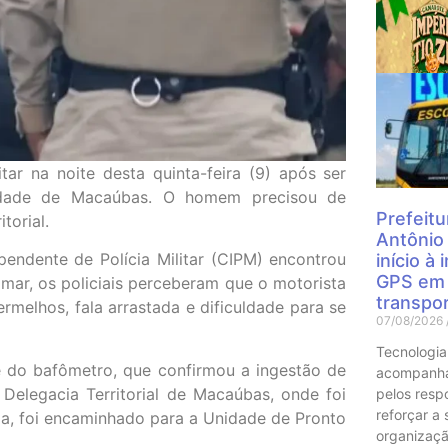
Mais
tar na noite desta quinta-feira (9) após ser
 cidade de Macaúbas. O homem precisou de
Prefeitu
torial.
Antônio
ndente de Polícia Militar (CIPM) encontrou
início à
GPS em 
imar, os policiais perceberam que o motorista
transpor
rmelhos, fala arrastada e dificuldade para se
07/08/2026
Tecnologia
te do bafômetro, que confirmou a ingestão de
acompanha
 Delegacia Territorial de Macaúbas, onde foi
pelos resp
reforçar a
ida, foi encaminhado para a Unidade de Pronto
organizaçã