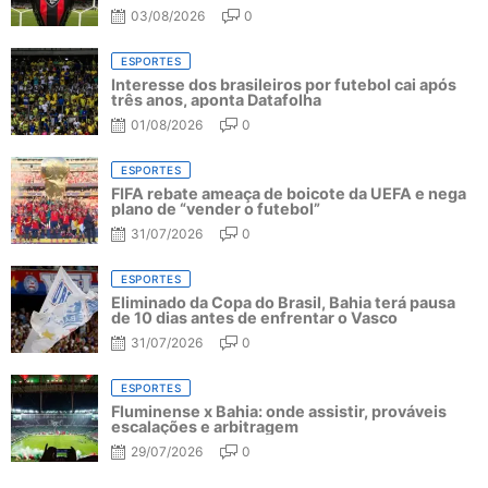
03/08/2026
0
ESPORTES
Interesse dos brasileiros por futebol cai após
três anos, aponta Datafolha
01/08/2026
0
ESPORTES
FIFA rebate ameaça de boicote da UEFA e nega
plano de “vender o futebol”
31/07/2026
0
ESPORTES
Eliminado da Copa do Brasil, Bahia terá pausa
de 10 dias antes de enfrentar o Vasco
31/07/2026
0
ESPORTES
Fluminense x Bahia: onde assistir, prováveis
escalações e arbitragem
29/07/2026
0