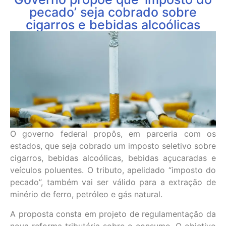
pecado’ seja cobrado sobre
cigarros e bebidas alcoólicas
O governo federal propôs, em parceria com os
estados, que seja cobrado um imposto seletivo sobre
cigarros, bebidas alcoólicas, bebidas açucaradas e
veículos poluentes. O tributo, apelidado “imposto do
pecado”, também vai ser válido para a extração de
minério de ferro, petróleo e gás natural.
A proposta consta em projeto de regulamentação da
nova reforma tributária sobre o consumo. O objetivo