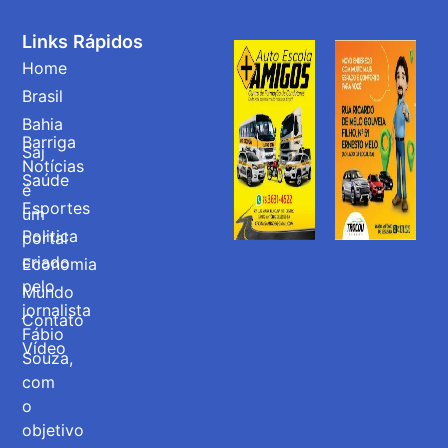
Links Rápidos
Home
Brasil
Bahia
Barriga
Saj
Notícias
Saúde
é
Esportes
um
Politica
portal
criado
Economia
pelo
Mundo
jornalista
Contato
Fábio
Vídeo
Souza,
com
o
objetivo