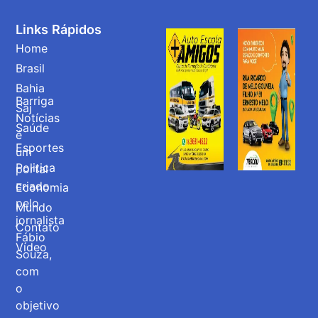
Links Rápidos
Home
Brasil
Bahia
Barriga
Saj
Notícias
Saúde
é
Esportes
um
Politica
portal
criado
Economia
pelo
Mundo
jornalista
Contato
Fábio
Vídeo
Souza,
com
o
objetivo