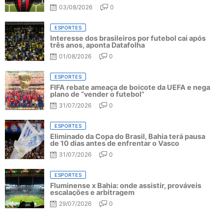
03/08/2026
0
ESPORTES
Interesse dos brasileiros por futebol cai após
três anos, aponta Datafolha
01/08/2026
0
ESPORTES
FIFA rebate ameaça de boicote da UEFA e nega
plano de “vender o futebol”
31/07/2026
0
ESPORTES
Eliminado da Copa do Brasil, Bahia terá pausa
de 10 dias antes de enfrentar o Vasco
31/07/2026
0
ESPORTES
Fluminense x Bahia: onde assistir, prováveis
escalações e arbitragem
29/07/2026
0