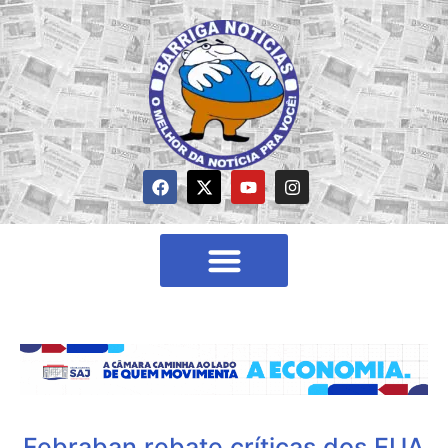
Febraban rebate críticas dos EUA