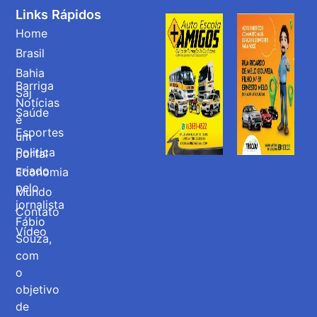
Links Rápidos
Home
Brasil
Bahia
Barriga
Saj
Notícias
Saúde
é
Esportes
um
Politica
portal
criado
Economia
pelo
Mundo
jornalista
Contato
Fábio
Vídeo
Souza,
com
o
objetivo
de