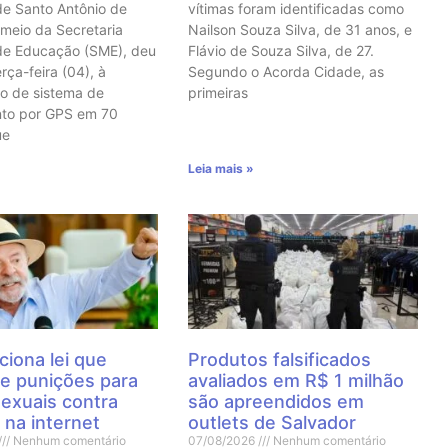
de Santo Antônio de
vítimas foram identificadas como
 meio da Secretaria
Nailson Souza Silva, de 31 anos, e
de Educação (SME), deu
Flávio de Souza Silva, de 27.
erça-feira (04), à
Segundo o Acorda Cidade, as
o de sistema de
primeiras
nto por GPS em 70
ue
Leia mais »
ciona lei que
Produtos falsificados
e punições para
avaliados em R$ 1 milhão
sexuais contra
são apreendidos em
 na internet
outlets de Salvador
Nenhum comentário
07/08/2026
Nenhum comentário