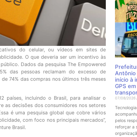
Mais
cativos do celular, ou vídeos em sites de
licidade. O que deveria ser um incentivo às
o público. Dados da pesquisa The Empowered
Prefeitu
 75% das pessoas reclamam do excesso de
Antônio
ia de 74% das compras nos últimos três meses
início à
GPS em 
transpor
países, incluindo o Brasil, para analisar o
07/08/2026
re as decisões dos consumidores nos setores
Tecnologia
Essa é uma pesquisa global que cobre vários
acompanha
licidade, com foco nos principais mercados”,
pelos resp
reforçar a
ture Brasil.
organizaçã