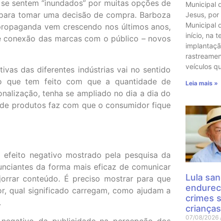
 se sentem “inundados” por muitas opções de
Municipal 
para tomar uma decisão de compra. Barboza
Jesus, por
Municipal 
 propaganda vem crescendo nos últimos anos,
início, na t
de conexão das marcas com o público – novos
implantaçã
rastreame
veículos q
tivas das diferentes indústrias vai no sentido
o que tem feito com que a quantidade de
Leia mais »
alização, tenha se ampliado no dia a dia do
ta de produtos faz com que o consumidor fique
o efeito negativo mostrado pela pesquisa da
nciantes da forma mais eficaz de comunicar
Lula san
orrar conteúdo. É preciso mostrar para que
endurec
r, qual significado carregam, como ajudam a
crimes 
.
crianças
07/08/2026
 negativo da publicidade na percepção dos