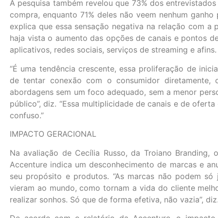
A pesquisa também revelou que 73% dos entrevistados
compra, enquanto 71% deles não veem nenhum ganho 
explica que essa sensação negativa na relação com a
haja vista o aumento das opções de canais e pontos 
aplicativos, redes sociais, serviços de streaming e afins.
“É uma tendência crescente, essa proliferação de inicia
de tentar conexão com o consumidor diretamente, 
abordagens sem um foco adequado, sem a menor person
público”, diz. “Essa multiplicidade de canais e de ofer
confuso.”
IMPACTO GERACIONAL
Na avaliação de Cecília Russo, da Troiano Branding, 
Accenture indica um desconhecimento de marcas e anu
seu propósito e produtos. “As marcas não podem só j
vieram ao mundo, como tornam a vida do cliente melho
realizar sonhos. Só que de forma efetiva, não vazia”, diz
De acordo com o relatório da Accenture, o impacto