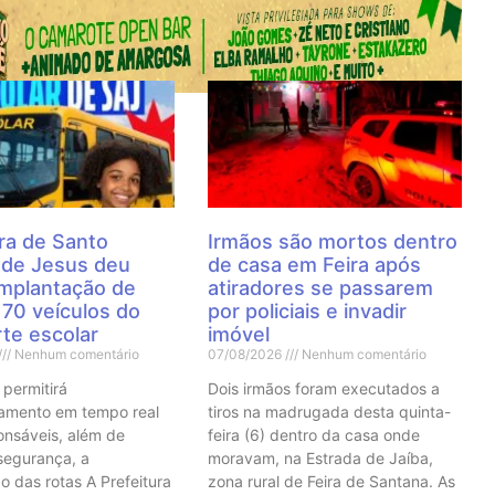
 Notícias
ra de Santo
Irmãos são mortos dentro
 de Jesus deu
de casa em Feira após
 implantação de
atiradores se passarem
70 veículos do
por policiais e invadir
te escolar
imóvel
Nenhum comentário
07/08/2026
Nenhum comentário
 permitirá
Dois irmãos foram executados a
mento em tempo real
tiros na madrugada desta quinta-
onsáveis, além de
feira (6) dentro da casa onde
 segurança, a
moravam, na Estrada de Jaíba,
o das rotas A Prefeitura
zona rural de Feira de Santana. As