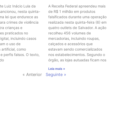
te Luiz Inácio Lula da
A Receita Federal apreendeu mais
 sancionou, nesta quinta-
de R$ 1 milhão em produtos
uma lei que endurece as
falsificados durante uma operação
ara crimes de violência
realizada nesta quinta-feira (6) em
tra crianças e
quatro outlets de Salvador. A ação
es praticados no
recolheu 456 volumes de
gital, incluindo casos
mercadorias, incluindo roupas,
vam o uso de
calçados e acessórios que
 artificial, como
estavam sendo comercializados
 perfis falsos. O texto,
nos estabelecimentos. Segundo o
 do
órgão, as lojas autuadas ficam nos
Leia mais »
« Anterior
Seguinte »