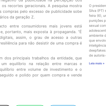
 os recortes geracionais. A pesquisa mostra
O presiden
Silva (PT)
s compras pelo excesso de publicidade sobe
feira (6), 
uários da geração Z.
punições p
sexual con
acto entre consumidores mais jovens está
adolescent
e, portanto, mais exposta à propaganda. “É
ambiente di
igitais, assim, o grau de acesso a outras
que envol
 resiliência para não desistir de uma compra é
inteligência
deepfakes e
de autoria
m dos principais trabalhos da entidade, que
 um equilíbrio na relação entre marcas e
Leia mais »
quilíbrio entre volume de investimento e o
erseguido e polido por quem compra e vende