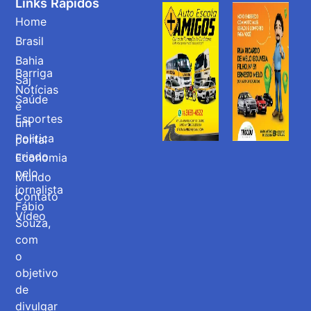
Links Rápidos
Home
Brasil
Bahia
Barriga
Saj
Notícias
Saúde
é
Esportes
um
Politica
portal
criado
Economia
pelo
Mundo
jornalista
Contato
Fábio
Vídeo
Souza,
com
o
objetivo
de
divulgar