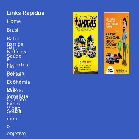
Links Rápidos
Home
Brasil
Bahia
Barriga
Saj
Notícias
Saúde
é
Esportes
um
Politica
portal
criado
Economia
pelo
Mundo
jornalista
Contato
Fábio
Vídeo
Souza,
com
o
objetivo