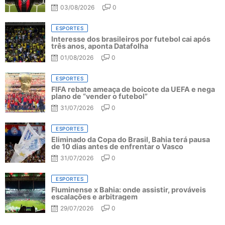
03/08/2026
0
ESPORTES
Interesse dos brasileiros por futebol cai após
três anos, aponta Datafolha
01/08/2026
0
ESPORTES
FIFA rebate ameaça de boicote da UEFA e nega
plano de “vender o futebol”
31/07/2026
0
ESPORTES
Eliminado da Copa do Brasil, Bahia terá pausa
de 10 dias antes de enfrentar o Vasco
31/07/2026
0
ESPORTES
Fluminense x Bahia: onde assistir, prováveis
escalações e arbitragem
29/07/2026
0