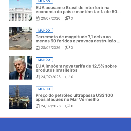
MUNDO
EUA acusam o Brasil de interferir na
economia do país e mantêm tarifa de 50%
por mais um ano
29/07/2026
0
MUNDO
Terremoto de magnitude 7,1 deixa ao
menos 50 feridos e provoca destruição no
Japão
28/07/2026
0
MUNDO
EUA impõem nova tarifa de 12,5% sobre
produtos brasileiros
24/07/2026
0
MUNDO
Preço do petróleo ultrapassa US$ 100
após ataques no Mar Vermelho
24/07/2026
0