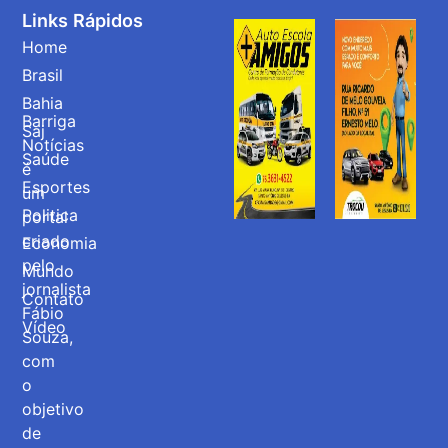
Links Rápidos
Home
Brasil
Bahia
Barriga
Saj
Notícias
Saúde
é
Esportes
um
Politica
portal
criado
Economia
pelo
Mundo
jornalista
Contato
Fábio
Vídeo
Souza,
com
o
objetivo
de