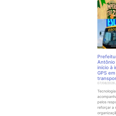
Mais
Prefeitu
Antônio
início à
GPS em 
transpor
07/08/2026
Tecnologia
acompanha
pelos resp
reforçar a
organizaçã