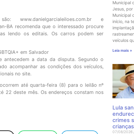
Municipal 
Jesus, por
Municipal 
o: www.danielgarcialeiloes.com.br e
início, na t
tran-BA recomenda que o interessado procure
implantaçã
das lendo os editais. Os carros podem ser
rastreame
veículos q
Leia mais »
 LGBTQIA+ em Salvador
ue antecedem a data da disputa. Segundo o
sado acompanhar as condições dos veículos,
onais no site.
correm até quarta-feira (8) para o leilão nº
 até 22 deste mês. Os endereços constam nos
Lula san
endurec
crimes 
crianças
07/08/2026