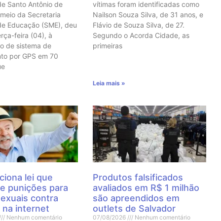
de Santo Antônio de
vítimas foram identificadas como
 meio da Secretaria
Nailson Souza Silva, de 31 anos, e
de Educação (SME), deu
Flávio de Souza Silva, de 27.
erça-feira (04), à
Segundo o Acorda Cidade, as
o de sistema de
primeiras
nto por GPS em 70
ue
Leia mais »
ciona lei que
Produtos falsificados
e punições para
avaliados em R$ 1 milhão
sexuais contra
são apreendidos em
 na internet
outlets de Salvador
Nenhum comentário
07/08/2026
Nenhum comentário