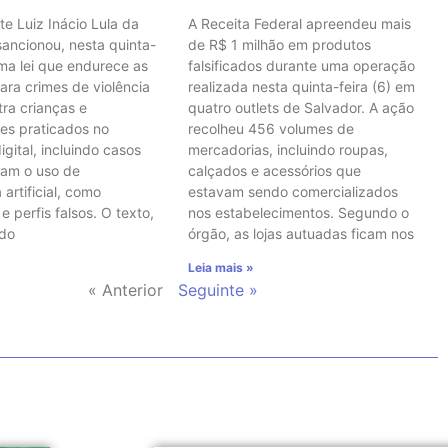
te Luiz Inácio Lula da
A Receita Federal apreendeu mais
 sancionou, nesta quinta-
de R$ 1 milhão em produtos
uma lei que endurece as
falsificados durante uma operação
ara crimes de violência
realizada nesta quinta-feira (6) em
tra crianças e
quatro outlets de Salvador. A ação
es praticados no
recolheu 456 volumes de
gital, incluindo casos
mercadorias, incluindo roupas,
vam o uso de
calçados e acessórios que
 artificial, como
estavam sendo comercializados
 perfis falsos. O texto,
nos estabelecimentos. Segundo o
 do
órgão, as lojas autuadas ficam nos
Leia mais »
« Anterior
Seguinte »