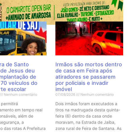
 Notícias
ra de Santo
Irmãos são mortos dentro
 de Jesus deu
de casa em Feira após
 implantação de
atiradores se passarem
70 veículos do
por policiais e invadir
te escolar
imóvel
Nenhum comentário
07/08/2026
Nenhum comentário
 permitirá
Dois irmãos foram executados a
mento em tempo real
tiros na madrugada desta quinta-
onsáveis, além de
feira (6) dentro da casa onde
 segurança, a
moravam, na Estrada de Jaíba,
o das rotas A Prefeitura
zona rural de Feira de Santana. As