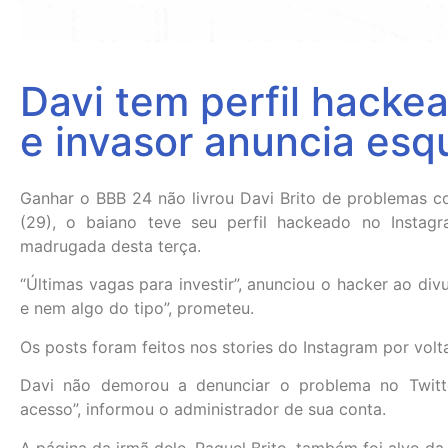
Davi tem perfil hacke
e invasor anuncia esq
Ganhar o BBB 24 não livrou Davi Brito de problemas co
(29), o baiano teve seu perfil hackeado no Instag
madrugada desta terça.
“Últimas vagas para investir”, anunciou o hacker ao di
e nem algo do tipo”, prometeu.
Os posts foram feitos nos stories do Instagram por volt
Davi não demorou a denunciar o problema no Twitt
acesso”, informou o administrador de sua conta.
A página da irmã dele, Raquel Brito, também foi alvo da