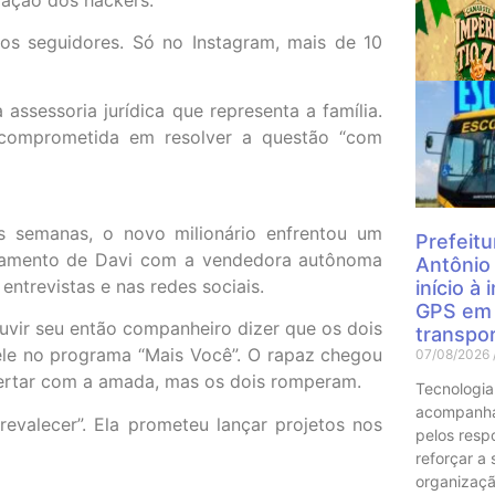
os seguidores. Só no Instagram, mais de 10
Mais
assessoria jurídica que representa a família.
 comprometida em resolver a questão “com
 semanas, o novo milionário enfrentou um
Prefeitu
onamento de Davi com a vendedora autônoma
Antônio
ntrevistas e nas redes sociais.
início à
GPS em 
vir seu então companheiro dizer que os dois
transpor
ele no programa “Mais Você”. O rapaz chegou
07/08/2026
acertar com a amada, mas os dois romperam.
Tecnologia
acompanha
revalecer”. Ela prometeu lançar projetos nos
pelos resp
reforçar a
organizaçã