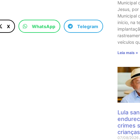
Municipal 
Jesus, por
Municipal 
início, na t
X
WhatsApp
Telegram
implantaçã
rastreame
veículos q
Leia mais »
Lula san
endurec
crimes 
crianças
07/08/2026