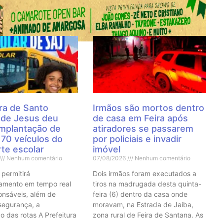
 Notícias
ra de Santo
Irmãos são mortos dentro
 de Jesus deu
de casa em Feira após
 implantação de
atiradores se passarem
70 veículos do
por policiais e invadir
te escolar
imóvel
Nenhum comentário
07/08/2026
Nenhum comentário
 permitirá
Dois irmãos foram executados a
mento em tempo real
tiros na madrugada desta quinta-
onsáveis, além de
feira (6) dentro da casa onde
 segurança, a
moravam, na Estrada de Jaíba,
o das rotas A Prefeitura
zona rural de Feira de Santana. As