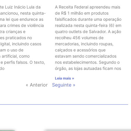
te Luiz Inácio Lula da
A Receita Federal apreendeu mais
 sancionou, nesta quinta-
de R$ 1 milhão em produtos
uma lei que endurece as
falsificados durante uma operação
ara crimes de violência
realizada nesta quinta-feira (6) em
tra crianças e
quatro outlets de Salvador. A ação
es praticados no
recolheu 456 volumes de
gital, incluindo casos
mercadorias, incluindo roupas,
vam o uso de
calçados e acessórios que
 artificial, como
estavam sendo comercializados
 perfis falsos. O texto,
nos estabelecimentos. Segundo o
 do
órgão, as lojas autuadas ficam nos
Leia mais »
« Anterior
Seguinte »