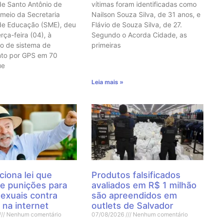
de Santo Antônio de
vítimas foram identificadas como
 meio da Secretaria
Nailson Souza Silva, de 31 anos, e
de Educação (SME), deu
Flávio de Souza Silva, de 27.
erça-feira (04), à
Segundo o Acorda Cidade, as
o de sistema de
primeiras
nto por GPS em 70
ue
Leia mais »
ciona lei que
Produtos falsificados
e punições para
avaliados em R$ 1 milhão
sexuais contra
são apreendidos em
 na internet
outlets de Salvador
Nenhum comentário
07/08/2026
Nenhum comentário