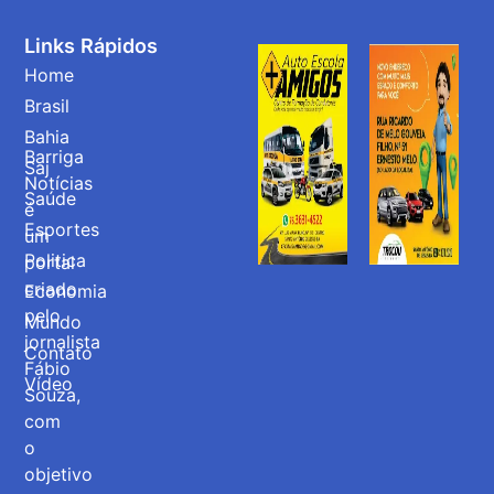
Links Rápidos
Home
Brasil
Bahia
Barriga
Saj
Notícias
Saúde
é
Esportes
um
Politica
portal
criado
Economia
pelo
Mundo
jornalista
Contato
Fábio
Vídeo
Souza,
com
o
objetivo