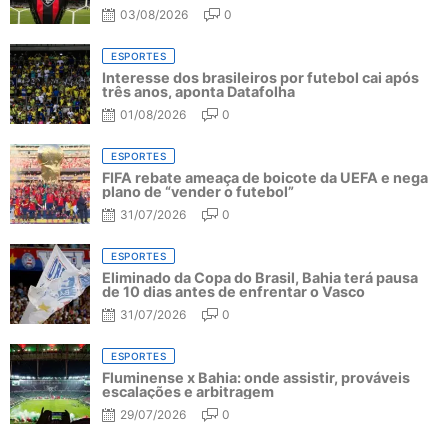
03/08/2026
0
ESPORTES
Interesse dos brasileiros por futebol cai após
três anos, aponta Datafolha
01/08/2026
0
ESPORTES
FIFA rebate ameaça de boicote da UEFA e nega
plano de “vender o futebol”
31/07/2026
0
ESPORTES
Eliminado da Copa do Brasil, Bahia terá pausa
de 10 dias antes de enfrentar o Vasco
31/07/2026
0
ESPORTES
Fluminense x Bahia: onde assistir, prováveis
escalações e arbitragem
29/07/2026
0