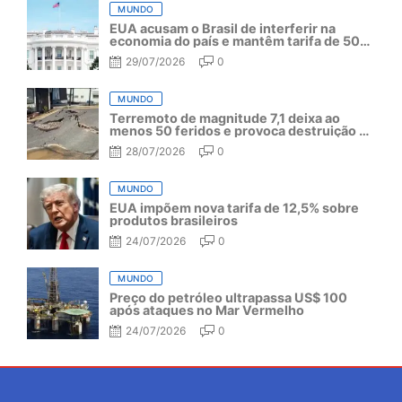
MUNDO
EUA acusam o Brasil de interferir na
economia do país e mantêm tarifa de 50%
por mais um ano
29/07/2026
0
MUNDO
Terremoto de magnitude 7,1 deixa ao
menos 50 feridos e provoca destruição no
Japão
28/07/2026
0
MUNDO
EUA impõem nova tarifa de 12,5% sobre
produtos brasileiros
24/07/2026
0
MUNDO
Preço do petróleo ultrapassa US$ 100
após ataques no Mar Vermelho
24/07/2026
0