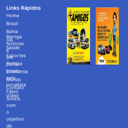
Links Rápidos
Home
Brasil
Bahia
Barriga
Saj
Notícias
Saúde
é
Esportes
um
Politica
portal
criado
Economia
pelo
Mundo
jornalista
Contato
Fábio
Vídeo
Souza,
com
o
objetivo
de