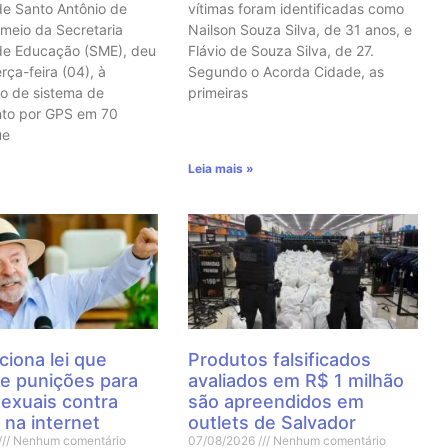
de Santo Antônio de
vítimas foram identificadas como
 meio da Secretaria
Nailson Souza Silva, de 31 anos, e
de Educação (SME), deu
Flávio de Souza Silva, de 27.
erça-feira (04), à
Segundo o Acorda Cidade, as
o de sistema de
primeiras
nto por GPS em 70
ue
Leia mais »
ciona lei que
Produtos falsificados
e punições para
avaliados em R$ 1 milhão
sexuais contra
são apreendidos em
 na internet
outlets de Salvador
Nenhum comentário
07/08/2026
Nenhum comentário