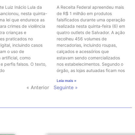
te Luiz Inácio Lula da
A Receita Federal apreendeu mais
 sancionou, nesta quinta-
de R$ 1 milhão em produtos
uma lei que endurece as
falsificados durante uma operação
ara crimes de violência
realizada nesta quinta-feira (6) em
tra crianças e
quatro outlets de Salvador. A ação
es praticados no
recolheu 456 volumes de
gital, incluindo casos
mercadorias, incluindo roupas,
vam o uso de
calçados e acessórios que
 artificial, como
estavam sendo comercializados
 perfis falsos. O texto,
nos estabelecimentos. Segundo o
 do
órgão, as lojas autuadas ficam nos
Leia mais »
« Anterior
Seguinte »