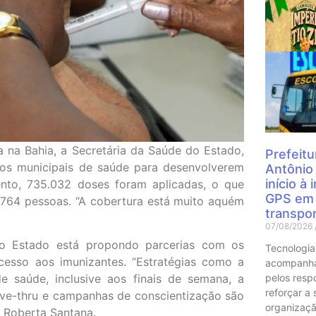
Mais
 na Bahia, a Secretária da Saúde do Estado,
Prefeitu
ios municipais de saúde para desenvolverem
Antônio
início à
nto, 735.032 doses foram aplicadas, o que
GPS em 
.764 pessoas. “A cobertura está muito aquém
transpor
07/08/2026
 do Estado está propondo parcerias com os
Tecnologia
acesso aos imunizantes. “Estratégias como a
acompanha
pelos resp
 saúde, inclusive aos finais de semana, a
reforçar a
ve-thru e campanhas de conscientização são
organizaçã
 Roberta Santana.