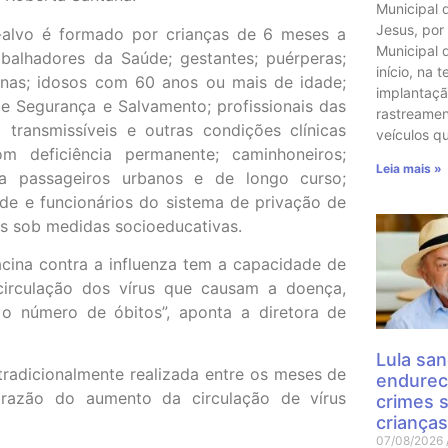
Municipal 
Jesus, por
o-alvo é formado por crianças de 6 meses a
Municipal 
balhadores da Saúde; gestantes; puérperas;
início, na t
genas; idosos com 60 anos ou mais de idade;
implantaçã
de Segurança e Salvamento; profissionais das
rastreame
ransmissíveis e outras condições clínicas
veículos q
m deficiência permanente; caminhoneiros;
Leia mais »
ara passageiros urbanos e de longo curso;
ade e funcionários do sistema de privação de
os sob medidas socioeducativas.
cina contra a influenza tem a capacidade de
irculação dos vírus que causam a doença,
 o número de óbitos”, aponta a diretora de
Lula san
tradicionalmente realizada entre os meses de
endurec
 razão do aumento da circulação de vírus
crimes 
crianças
07/08/2026