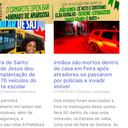
 Notícias
ra de Santo
Irmãos são mortos dentro
 de Jesus deu
de casa em Feira após
 implantação de
atiradores se passarem
70 veículos do
por policiais e invadir
te escolar
imóvel
Nenhum comentário
07/08/2026
Nenhum comentário
 permitirá
Dois irmãos foram executados a
mento em tempo real
tiros na madrugada desta quinta-
onsáveis, além de
feira (6) dentro da casa onde
 segurança, a
moravam, na Estrada de Jaíba,
o das rotas A Prefeitura
zona rural de Feira de Santana. As