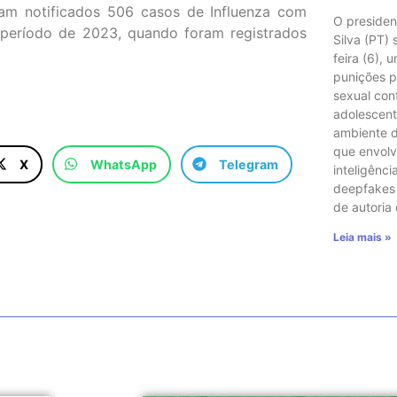
ram notificados 506 casos de Influenza com
O presiden
período de 2023, quando foram registrados
Silva (PT)
feira (6), 
punições p
sexual con
adolescent
ambiente di
que envol
X
WhatsApp
Telegram
inteligência
deepfakes e
de autoria
Leia mais »