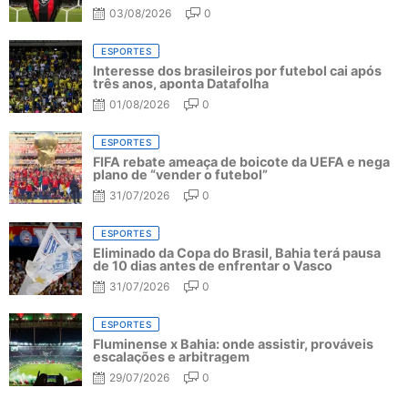
03/08/2026
0
ESPORTES
Interesse dos brasileiros por futebol cai após
três anos, aponta Datafolha
01/08/2026
0
ESPORTES
FIFA rebate ameaça de boicote da UEFA e nega
plano de “vender o futebol”
31/07/2026
0
ESPORTES
Eliminado da Copa do Brasil, Bahia terá pausa
de 10 dias antes de enfrentar o Vasco
31/07/2026
0
ESPORTES
Fluminense x Bahia: onde assistir, prováveis
escalações e arbitragem
29/07/2026
0