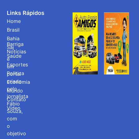
Links Rápidos
Home
Brasil
Bahia
Barriga
Saj
Notícias
Saúde
é
Esportes
um
Politica
portal
criado
Economia
pelo
Mundo
jornalista
Contato
Fábio
Vídeo
Souza,
com
o
objetivo