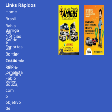
Links Rápidos
Home
Brasil
Bahia
Barriga
Saj
Notícias
Saúde
é
Esportes
um
Politica
portal
criado
Economia
pelo
Mundo
jornalista
Contato
Fábio
Vídeo
Souza,
com
o
objetivo
de