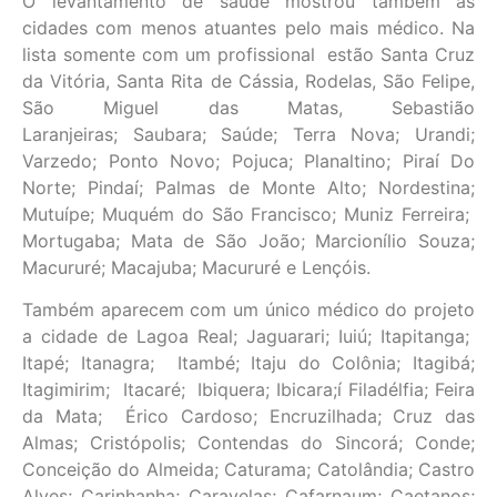
O levantamento de saúde mostrou também as
cidades com menos atuantes pelo mais médico. Na
lista somente com um profissional estão Santa Cruz
da Vitória, Santa Rita de Cássia, Rodelas, São Felipe,
São Miguel das Matas, Sebastião
Laranjeiras; Saubara; Saúde; Terra Nova; Urandi;
Varzedo; Ponto Novo; Pojuca; Planaltino; Piraí Do
Norte; Pindaí; Palmas de Monte Alto; Nordestina;
Mutuípe; Muquém do São Francisco; Muniz Ferreira;
Mortugaba; Mata de São João; Marcionílio Souza;
Macururé; Macajuba; Macururé e Lençóis.
Também aparecem com um único médico do projeto
a cidade de Lagoa Real; Jaguarari; Iuiú; Itapitanga;
Itapé; Itanagra; Itambé; Itaju do Colônia; Itagibá;
Itagimirim; Itacaré; Ibiquera; Ibicara;í Filadélfia; Feira
da Mata; Érico Cardoso; Encruzilhada; Cruz das
Almas; Cristópolis; Contendas do Sincorá; Conde;
Conceição do Almeida; Caturama; Catolândia; Castro
Alves; Carinhanha; Caravelas; Cafarnaum; Caetanos;