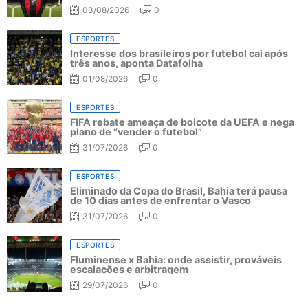
03/08/2026
0
ESPORTES
Interesse dos brasileiros por futebol cai após
três anos, aponta Datafolha
01/08/2026
0
ESPORTES
FIFA rebate ameaça de boicote da UEFA e nega
plano de “vender o futebol”
31/07/2026
0
ESPORTES
Eliminado da Copa do Brasil, Bahia terá pausa
de 10 dias antes de enfrentar o Vasco
31/07/2026
0
ESPORTES
Fluminense x Bahia: onde assistir, prováveis
escalações e arbitragem
29/07/2026
0