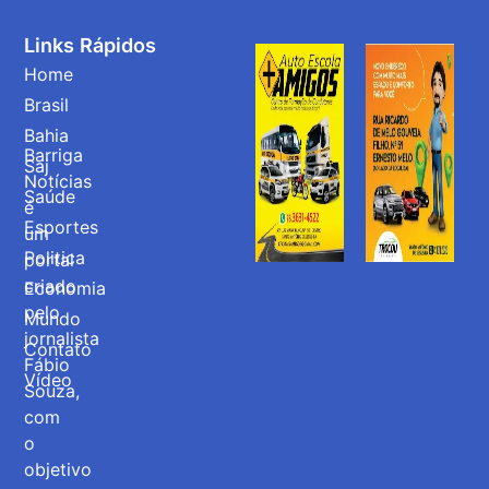
Links Rápidos
Home
Brasil
Bahia
Barriga
Saj
Notícias
Saúde
é
Esportes
um
Politica
portal
criado
Economia
pelo
Mundo
jornalista
Contato
Fábio
Vídeo
Souza,
com
o
objetivo